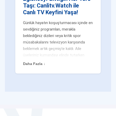
Taşı: Canlitv.Watch ile
Canlı TV Keyfini Yaşa!
Günlük hayatın koşuşturmacası içinde en
sevdiğiniz programları, merakla
beklediğiniz dizileri veya kritik spor
müsabakalarını televizyon karşısında
beklemek artık geçmişte kaldı. Aile
üyeleriniz kumandayı elinde tutarken
veya siz evden uzaktayken bile
Daha Fazla ↓
eğlenceden mahrum kalmak zorunda
değilsiniz. Geleneksel yayıncılığın
kalıplarını yıkan yenilikçi platformumuz
Canlitv.Watch sayesinde, internet
bağlantısı olan her cihazdan
canlı tv
dünyasına anında adım atabilirsiniz. İster
işe giderken otobüste, ister yazlığınızın
bahçesinde, isterseniz de ofiste