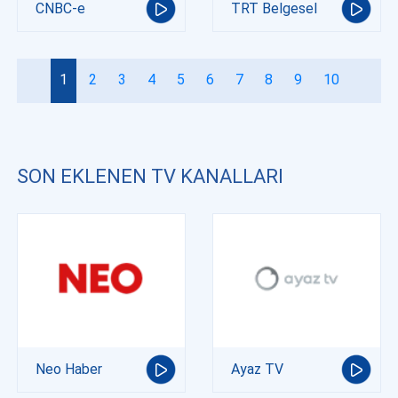
CNBC-e
TRT Belgesel
1
2
3
4
5
6
7
8
9
10
SON EKLENEN TV KANALLARI
Neo Haber
Ayaz TV