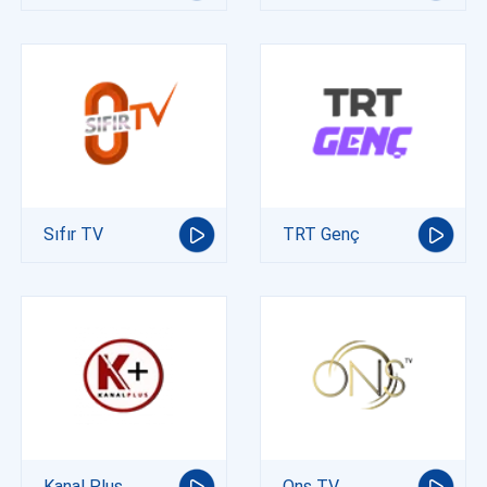
Sıfır TV
TRT Genç
Kanal Plus
Ons TV