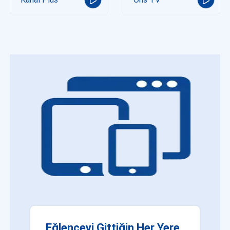
Eğlenceyi Gittiğin Her Yere