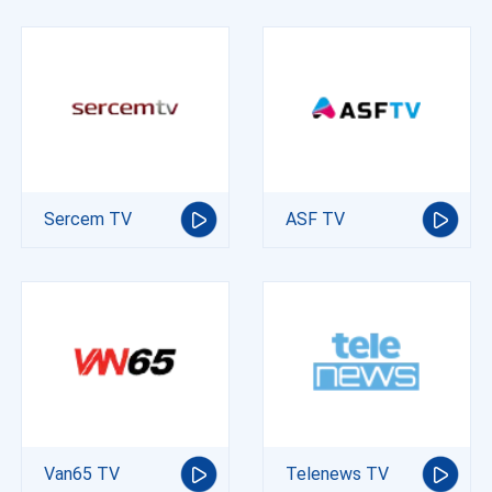
Sercem TV
ASF TV
Van65 TV
Telenews TV