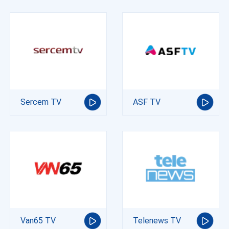
Sercem TV
ASF TV
Van65 TV
Telenews TV