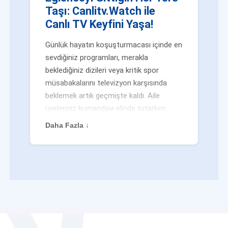
Taşı: Canlitv.Watch ile
Canlı TV Keyfini Yaşa!
Günlük hayatın koşuşturmacası içinde en
sevdiğiniz programları, merakla
beklediğiniz dizileri veya kritik spor
müsabakalarını televizyon karşısında
beklemek artık geçmişte kaldı. Aile
üyeleriniz kumandayı elinde tutarken
veya siz evden uzaktayken bile
Daha Fazla ↓
eğlenceden mahrum kalmak zorunda
değilsiniz. Geleneksel yayıncılığın
kalıplarını yıkan yenilikçi platformumuz
Canlitv.Watch sayesinde, internet
bağlantısı olan her cihazdan
canlı tv
dünyasına anında adım atabilirsiniz. İster
işe giderken otobüste, ister yazlığınızın
bahçesinde, isterseniz de ofiste