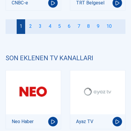
CNBC-e
TRT Belgesel
1
2
3
4
5
6
7
8
9
10
SON EKLENEN TV KANALLARI
Neo Haber
Ayaz TV