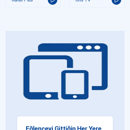
Eğlenceyi Gittiğin Her Yere