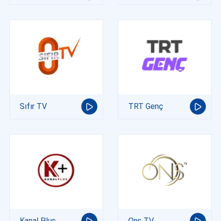
Sıfır TV
TRT Genç
Kanal Plus
Ons TV