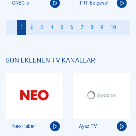
CNBC-e
TRT Belgesel
1
2
3
4
5
6
7
8
9
10
SON EKLENEN TV KANALLARI
Neo Haber
Ayaz TV