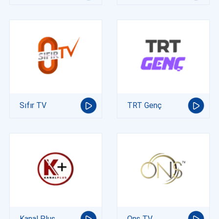
Sıfır TV
TRT Genç
Kanal Plus
Ons TV