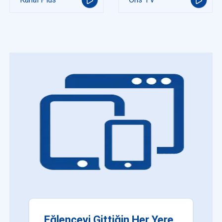
Eğlenceyi Gittiğin Her Yere