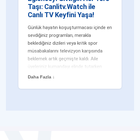
Taşı: Canlitv.Watch ile
Canlı TV Keyfini Yaşa!
Günlük hayatın koşuşturmacası içinde en
sevdiğiniz programları, merakla
beklediğiniz dizileri veya kritik spor
müsabakalarını televizyon karşısında
beklemek artık geçmişte kaldı. Aile
üyeleriniz kumandayı elinde tutarken
veya siz evden uzaktayken bile
Daha Fazla ↓
eğlenceden mahrum kalmak zorunda
değilsiniz. Geleneksel yayıncılığın
kalıplarını yıkan yenilikçi platformumuz
Canlitv.Watch sayesinde, internet
bağlantısı olan her cihazdan
canlı tv
dünyasına anında adım atabilirsiniz. İster
işe giderken otobüste, ister yazlığınızın
bahçesinde, isterseniz de ofiste