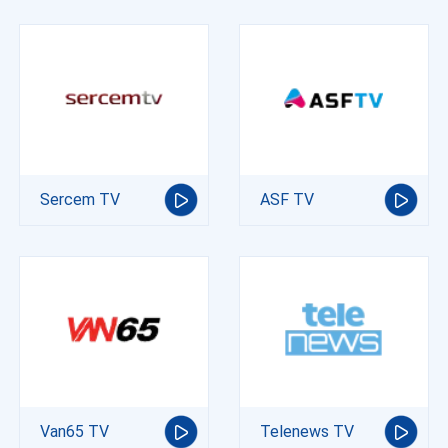
Sercem TV
ASF TV
Van65 TV
Telenews TV