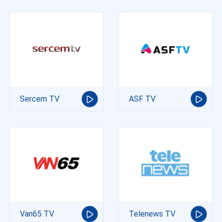
Sercem TV
ASF TV
Van65 TV
Telenews TV