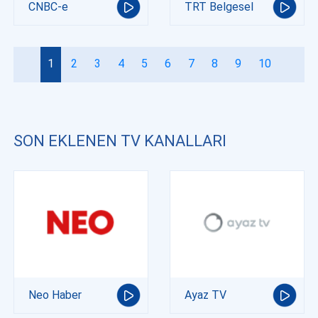
CNBC-e
TRT Belgesel
1
2
3
4
5
6
7
8
9
10
SON EKLENEN TV KANALLARI
Neo Haber
Ayaz TV