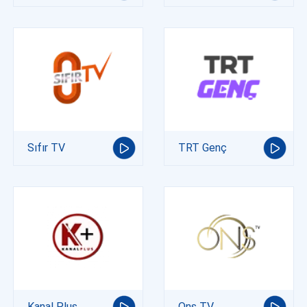
Sıfır TV
TRT Genç
Kanal Plus
Ons TV