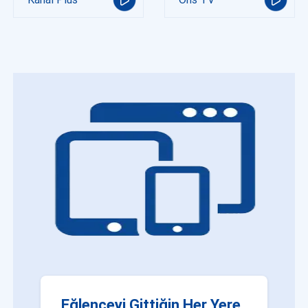
Eğlenceyi Gittiğin Her Yere