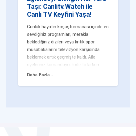
Taşı: Canlitv.Watch ile
Canlı TV Keyfini Yaşa!
Günlük hayatın koşuşturmacası içinde en
sevdiğiniz programları, merakla
beklediğiniz dizileri veya kritik spor
müsabakalarını televizyon karşısında
beklemek artık geçmişte kaldı. Aile
üyeleriniz kumandayı elinde tutarken
veya siz evden uzaktayken bile
Daha Fazla ↓
eğlenceden mahrum kalmak zorunda
değilsiniz. Geleneksel yayıncılığın
kalıplarını yıkan yenilikçi platformumuz
Canlitv.Watch sayesinde, internet
bağlantısı olan her cihazdan
canlı tv
dünyasına anında adım atabilirsiniz. İster
işe giderken otobüste, ister yazlığınızın
bahçesinde, isterseniz de ofiste