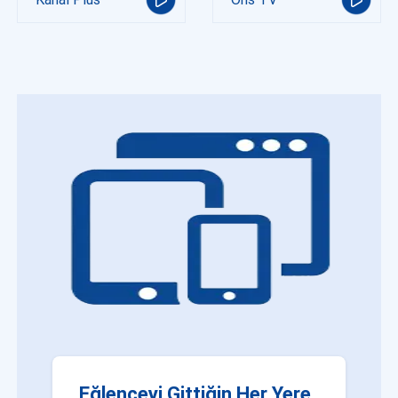
Eğlenceyi Gittiğin Her Yere