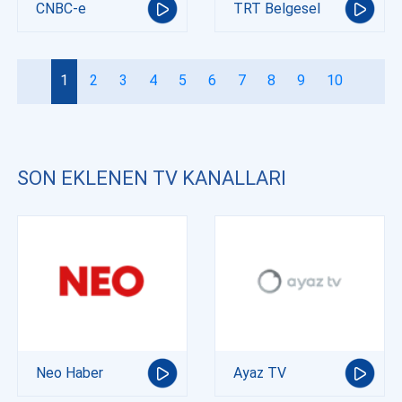
CNBC-e
TRT Belgesel
1
2
3
4
5
6
7
8
9
10
SON EKLENEN TV KANALLARI
Neo Haber
Ayaz TV