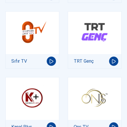
Sıfır TV
TRT Genç
Kanal Plus
Ons TV