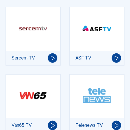
Sercem TV
ASF TV
Van65 TV
Telenews TV