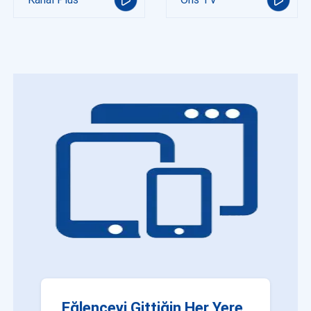
Eğlenceyi Gittiğin Her Yere