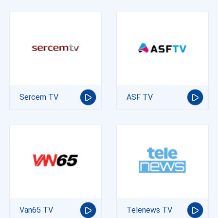
Sercem TV
ASF TV
Van65 TV
Telenews TV