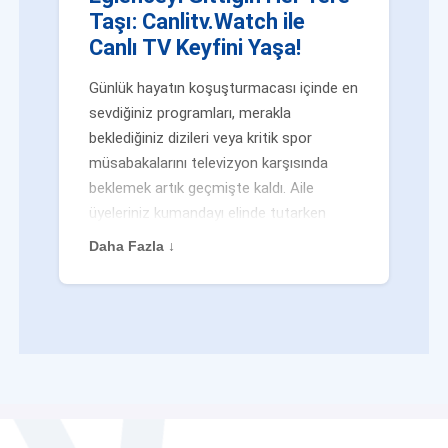
Taşı: Canlitv.Watch ile
Canlı TV Keyfini Yaşa!
Günlük hayatın koşuşturmacası içinde en
sevdiğiniz programları, merakla
beklediğiniz dizileri veya kritik spor
müsabakalarını televizyon karşısında
beklemek artık geçmişte kaldı. Aile
üyeleriniz kumandayı elinde tutarken
veya siz evden uzaktayken bile
Daha Fazla ↓
eğlenceden mahrum kalmak zorunda
değilsiniz. Geleneksel yayıncılığın
kalıplarını yıkan yenilikçi platformumuz
Canlitv.Watch sayesinde, internet
bağlantısı olan her cihazdan
canlı tv
dünyasına anında adım atabilirsiniz. İster
işe giderken otobüste, ister yazlığınızın
bahçesinde, isterseniz de ofiste