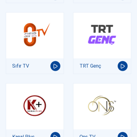
Sıfır TV
TRT Genç
Kanal Plus
Ons TV