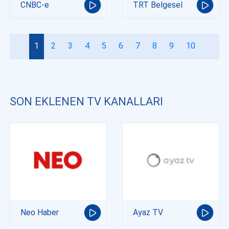
CNBC-e
TRT Belgesel
1
2
3
4
5
6
7
8
9
10
SON EKLENEN TV KANALLARI
Neo Haber
Ayaz TV