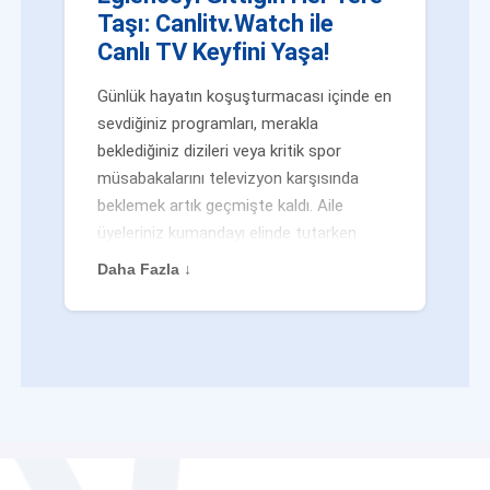
Taşı: Canlitv.Watch ile
Canlı TV Keyfini Yaşa!
Günlük hayatın koşuşturmacası içinde en
sevdiğiniz programları, merakla
beklediğiniz dizileri veya kritik spor
müsabakalarını televizyon karşısında
beklemek artık geçmişte kaldı. Aile
üyeleriniz kumandayı elinde tutarken
veya siz evden uzaktayken bile
Daha Fazla ↓
eğlenceden mahrum kalmak zorunda
değilsiniz. Geleneksel yayıncılığın
kalıplarını yıkan yenilikçi platformumuz
Canlitv.Watch sayesinde, internet
bağlantısı olan her cihazdan
canlı tv
dünyasına anında adım atabilirsiniz. İster
işe giderken otobüste, ister yazlığınızın
bahçesinde, isterseniz de ofiste