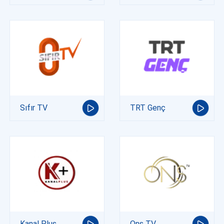
Sıfır TV
TRT Genç
Kanal Plus
Ons TV