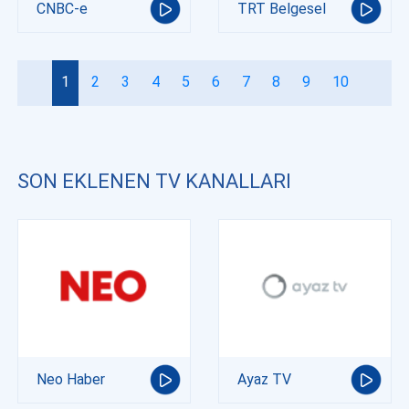
CNBC-e
TRT Belgesel
1
2
3
4
5
6
7
8
9
10
SON EKLENEN TV KANALLARI
Neo Haber
Ayaz TV