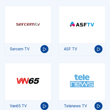
Sercem TV
ASF TV
Van65 TV
Telenews TV