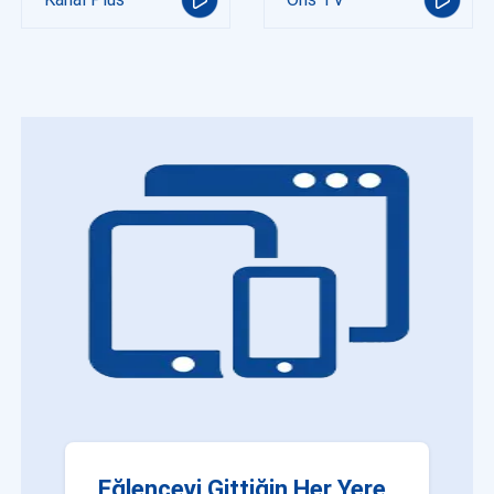
Eğlenceyi Gittiğin Her Yere