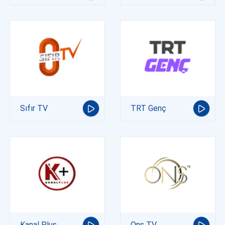
Sıfır TV
TRT Genç
Kanal Plus
Ons TV