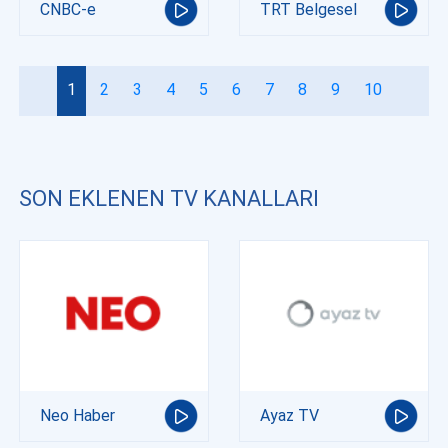
CNBC-e
TRT Belgesel
1
2
3
4
5
6
7
8
9
10
SON EKLENEN TV KANALLARI
Neo Haber
Ayaz TV