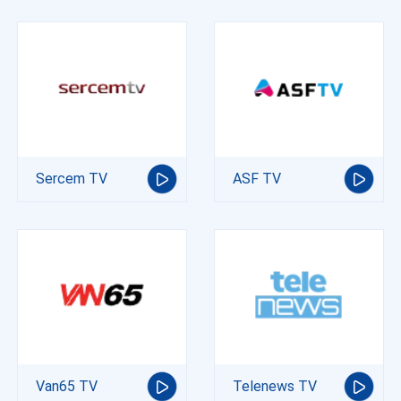
Sercem TV
ASF TV
Van65 TV
Telenews TV