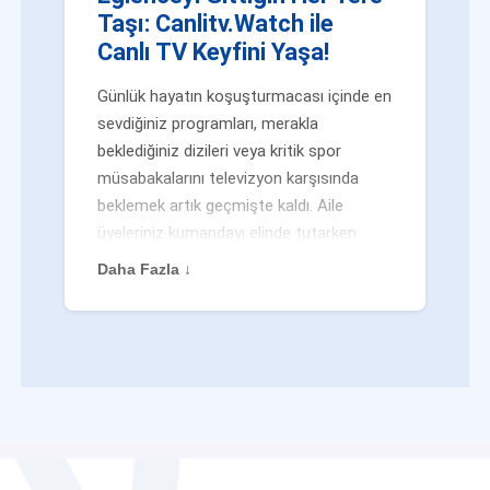
Taşı: Canlitv.Watch ile
Canlı TV Keyfini Yaşa!
Günlük hayatın koşuşturmacası içinde en
sevdiğiniz programları, merakla
beklediğiniz dizileri veya kritik spor
müsabakalarını televizyon karşısında
beklemek artık geçmişte kaldı. Aile
üyeleriniz kumandayı elinde tutarken
veya siz evden uzaktayken bile
Daha Fazla ↓
eğlenceden mahrum kalmak zorunda
değilsiniz. Geleneksel yayıncılığın
kalıplarını yıkan yenilikçi platformumuz
Canlitv.Watch sayesinde, internet
bağlantısı olan her cihazdan
canlı tv
dünyasına anında adım atabilirsiniz. İster
işe giderken otobüste, ister yazlığınızın
bahçesinde, isterseniz de ofiste