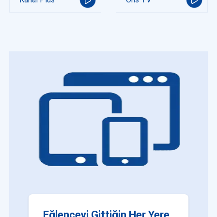
Eğlenceyi Gittiğin Her Yere