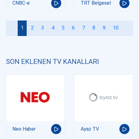
CNBC-e
TRT Belgesel
1
2
3
4
5
6
7
8
9
10
SON EKLENEN TV KANALLARI
Neo Haber
Ayaz TV