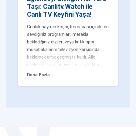
Taşı: Canlitv.Watch ile
Canlı TV Keyfini Yaşa!
Günlük hayatın koşuşturmacası içinde en
sevdiğiniz programları, merakla
beklediğiniz dizileri veya kritik spor
müsabakalarını televizyon karşısında
beklemek artık geçmişte kaldı. Aile
üyeleriniz kumandayı elinde tutarken
veya siz evden uzaktayken bile
Daha Fazla ↓
eğlenceden mahrum kalmak zorunda
değilsiniz. Geleneksel yayıncılığın
kalıplarını yıkan yenilikçi platformumuz
Canlitv.Watch sayesinde, internet
bağlantısı olan her cihazdan
canlı tv
dünyasına anında adım atabilirsiniz. İster
işe giderken otobüste, ister yazlığınızın
bahçesinde, isterseniz de ofiste