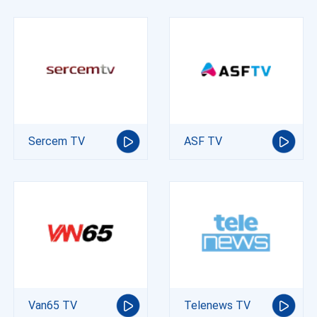
Sercem TV
ASF TV
Van65 TV
Telenews TV