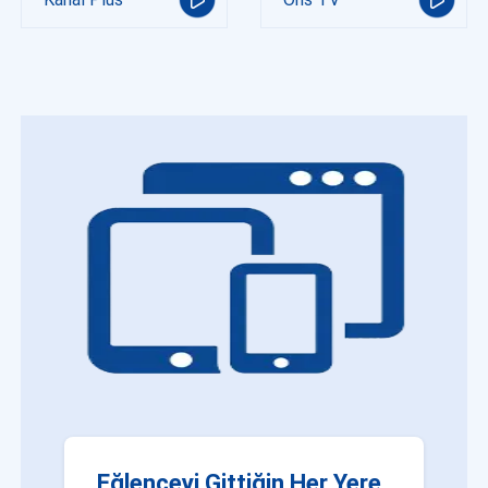
Eğlenceyi Gittiğin Her Yere