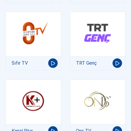
Sıfır TV
TRT Genç
Kanal Plus
Ons TV