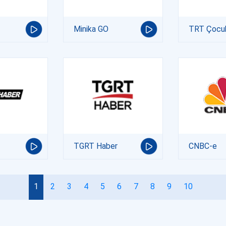
Minika GO
TRT Çocu
TGRT Haber
CNBC-e
1
2
3
4
5
6
7
8
9
10