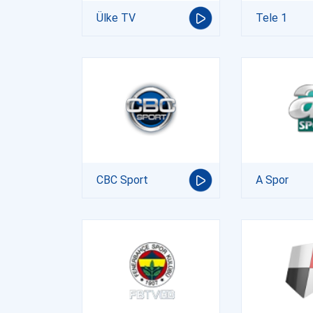
Ülke TV
Tele 1
CBC Sport
A Spor