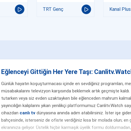
TRT Genç
Kanal Plus
Eğlenceyi Gittiğin Her Yere Taşı: Canlitv.Watch
Günlük hayatın koşuşturmacası içinde en sevdiğiniz programları, merak
müsabakalarını televizyon karşısında beklemek artık geçmişte kaldı. 
tutarken veya siz evden uzaktayken bile eğlenceden mahrum kalmak
yayıncılığın kalıplarını yıkan yenilikçi platformumuz Canlitv.Watch sa
cihazdan
canlı tv
dünyasına anında adım atabilirsiniz. İster işe gider
bahçesinde, isterseniz de ofiste verdiğiniz kısa bir molada olun; en g
ekranınıza geliyor. Üstelik hiçbir karmaşık üyelik formu doldurmada