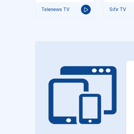
Telenews TV
Sıfır TV