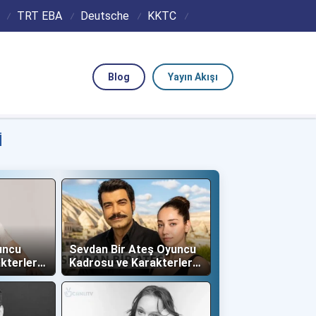
TRT EBA
Deutsche
KKTC
Blog
Yayın Akışı
I
uncu
Sevdan Bir Ateş Oyuncu
kterleri
Kadrosu ve Karakterleri
(Show TV)