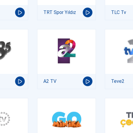
TRT Spor Yıldız
TLC Tv
A2 TV
Teve2