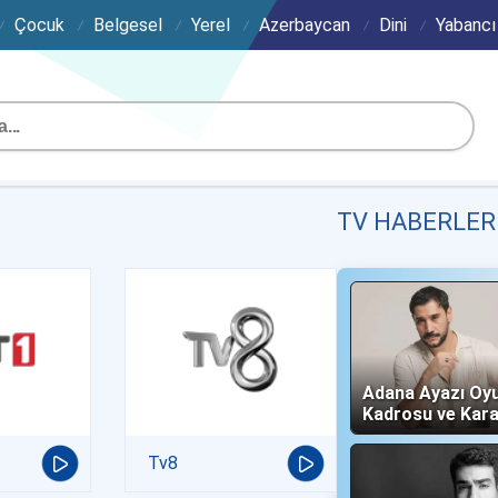
Çocuk
Belgesel
Yerel
Azerbaycan
Dini
Yabancı
TV HABERLER
Adana Ayazı Oy
Kadrosu ve Kara
(Now TV)
Tv8