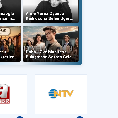
mizoğlu
Anne Yarısı Oyuncu
zisinin
Kadrosuna Selen Uçer
"Altın" Karakteri İle Dahil
Oldu!
ncu
Daha 17 ve Manifest
kterleri
Buluşması: Setten Gelen
İlk Kareler Büyüledi!