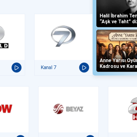
Halil İbrahim Te
“Aşk ve Taht” di
Yalboğan'ı Oldu
Anne Yarısı Oyu
Kadrosu ve Kara
Kanal 7
(Now TV)