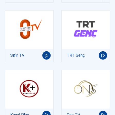
Sıfır TV
TRT Genç
Kanal Plus
Ons TV