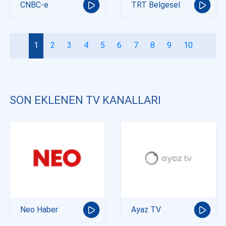
CNBC-e
TRT Belgesel
1
2
3
4
5
6
7
8
9
10
SON EKLENEN TV KANALLARI
Neo Haber
Ayaz TV