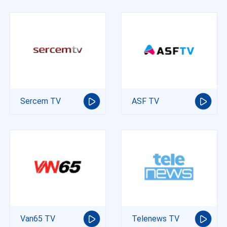
Sercem TV
ASF TV
Van65 TV
Telenews TV