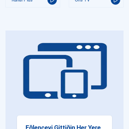
Eğlenceyi Gittiğin Her Yere