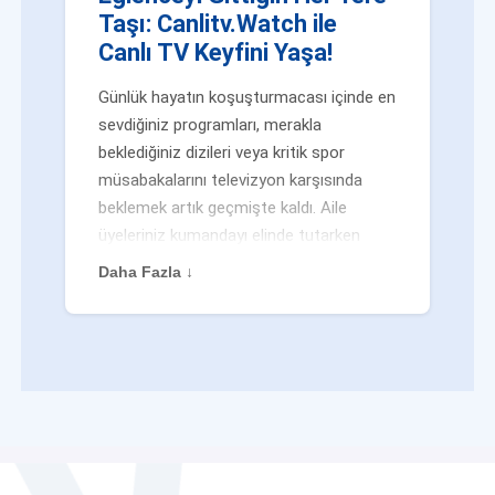
Taşı: Canlitv.Watch ile
Canlı TV Keyfini Yaşa!
Günlük hayatın koşuşturmacası içinde en
sevdiğiniz programları, merakla
beklediğiniz dizileri veya kritik spor
müsabakalarını televizyon karşısında
beklemek artık geçmişte kaldı. Aile
üyeleriniz kumandayı elinde tutarken
veya siz evden uzaktayken bile
Daha Fazla ↓
eğlenceden mahrum kalmak zorunda
değilsiniz. Geleneksel yayıncılığın
kalıplarını yıkan yenilikçi platformumuz
Canlitv.Watch sayesinde, internet
bağlantısı olan her cihazdan
canlı tv
dünyasına anında adım atabilirsiniz. İster
işe giderken otobüste, ister yazlığınızın
bahçesinde, isterseniz de ofiste