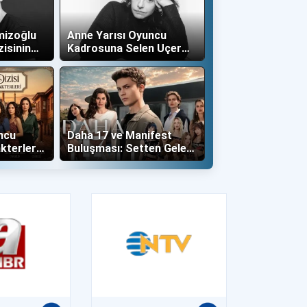
mizoğlu
Anne Yarısı Oyuncu
zisinin
Kadrosuna Selen Uçer
"Altın" Karakteri İle Dahil
Oldu!
ncu
Daha 17 ve Manifest
kterleri
Buluşması: Setten Gelen
İlk Kareler Büyüledi!