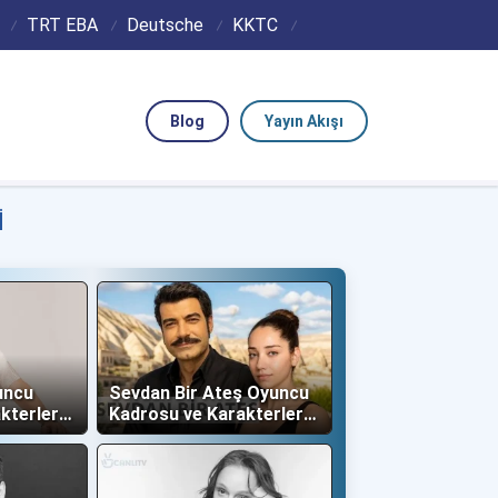
TRT EBA
Deutsche
KKTC
Blog
Yayın Akışı
I
uncu
Sevdan Bir Ateş Oyuncu
kterleri
Kadrosu ve Karakterleri
(Show TV)