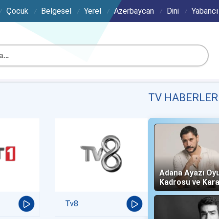
Çocuk
Belgesel
Yerel
Azerbaycan
Dini
Yabancı
TV HABERLER
Adana Ayazı Oy
Kadrosu ve Kara
(Now TV)
Tv8