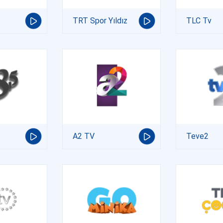
TRT Spor Yıldız
TLC Tv
A2 TV
Teve2