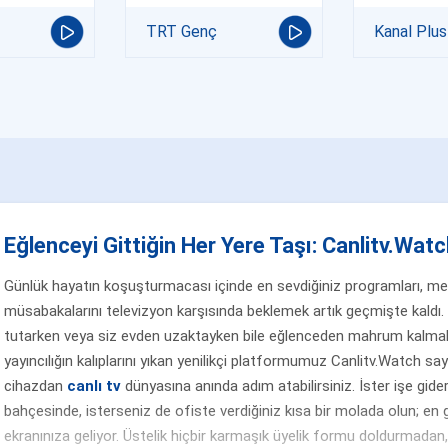
TRT Genç
Kanal Plus
Eğlenceyi Gittiğin Her Yere Taşı: Canlitv.Watch
Günlük hayatın koşuşturmacası içinde en sevdiğiniz programları, merak
müsabakalarını televizyon karşısında beklemek artık geçmişte kaldı. 
tutarken veya siz evden uzaktayken bile eğlenceden mahrum kalmak
yayıncılığın kalıplarını yıkan yenilikçi platformumuz Canlitv.Watch sa
cihazdan
canlı tv
dünyasına anında adım atabilirsiniz. İster işe gider
bahçesinde, isterseniz de ofiste verdiğiniz kısa bir molada olun; en g
ekranınıza geliyor. Üstelik hiçbir karmaşık üyelik formu doldurmada