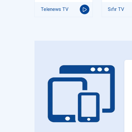
Telenews TV
Sıfır TV