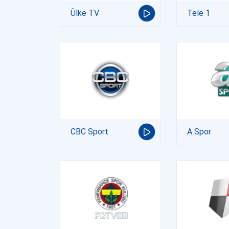
Ülke TV
Tele 1
CBC Sport
A Spor