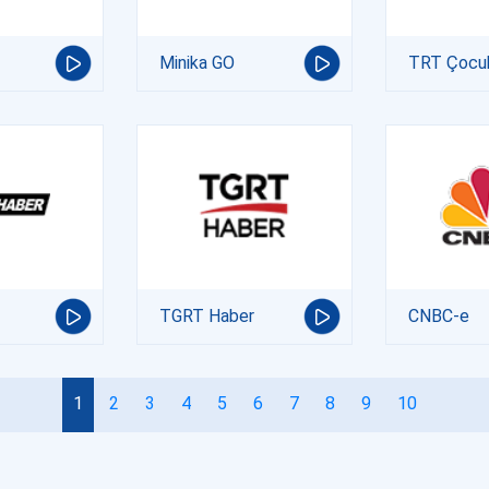
Minika GO
TRT Çocu
TGRT Haber
CNBC-e
1
2
3
4
5
6
7
8
9
10