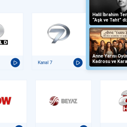
Halil İbrahim Te
“Aşk ve Taht” di
Yalboğan'ı Oldu
Anne Yarısı Oyu
Kadrosu ve Kara
Kanal 7
(Now TV)