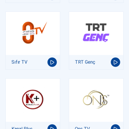
Sıfır TV
TRT Genç
Kanal Plus
Ons TV