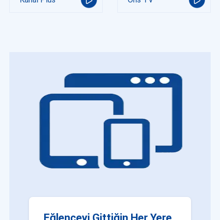
Eğlenceyi Gittiğin Her Yere