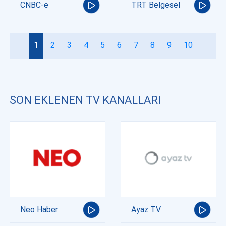
CNBC-e
TRT Belgesel
1
2
3
4
5
6
7
8
9
10
SON EKLENEN TV KANALLARI
Neo Haber
Ayaz TV