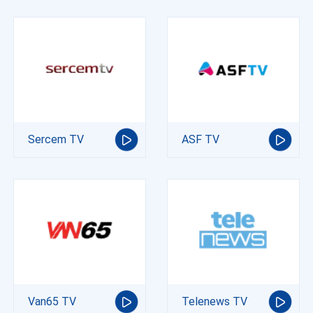
Sercem TV
ASF TV
Van65 TV
Telenews TV