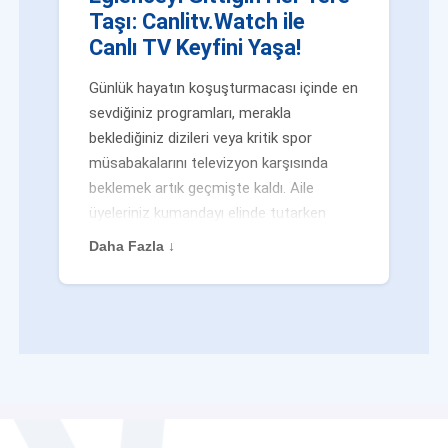
Taşı: Canlitv.Watch ile
Canlı TV Keyfini Yaşa!
Günlük hayatın koşuşturmacası içinde en
sevdiğiniz programları, merakla
beklediğiniz dizileri veya kritik spor
müsabakalarını televizyon karşısında
beklemek artık geçmişte kaldı. Aile
üyeleriniz kumandayı elinde tutarken
veya siz evden uzaktayken bile
Daha Fazla ↓
eğlenceden mahrum kalmak zorunda
değilsiniz. Geleneksel yayıncılığın
kalıplarını yıkan yenilikçi platformumuz
Canlitv.Watch sayesinde, internet
bağlantısı olan her cihazdan
canlı tv
dünyasına anında adım atabilirsiniz. İster
işe giderken otobüste, ister yazlığınızın
bahçesinde, isterseniz de ofiste