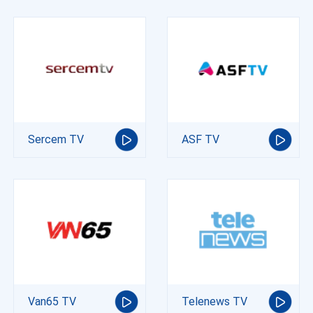
Sercem TV
ASF TV
Van65 TV
Telenews TV