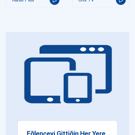
Eğlenceyi Gittiğin Her Yere