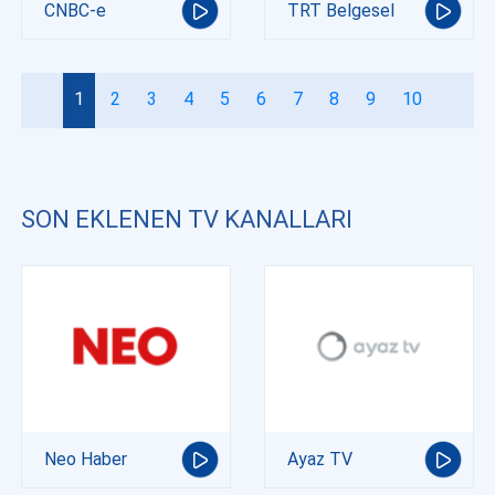
CNBC-e
TRT Belgesel
1
2
3
4
5
6
7
8
9
10
SON EKLENEN TV KANALLARI
Neo Haber
Ayaz TV