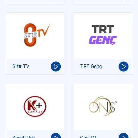
Sıfır TV
TRT Genç
Kanal Plus
Ons TV