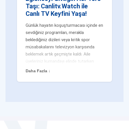
Taşı: Canlitv.Watch ile
Canlı TV Keyfini Yaşa!
Günlük hayatın koşuşturmacası içinde en
sevdiğiniz programları, merakla
beklediğiniz dizileri veya kritik spor
müsabakalarını televizyon karşısında
beklemek artık geçmişte kaldı. Aile
üyeleriniz kumandayı elinde tutarken
veya siz evden uzaktayken bile
Daha Fazla ↓
eğlenceden mahrum kalmak zorunda
değilsiniz. Geleneksel yayıncılığın
kalıplarını yıkan yenilikçi platformumuz
Canlitv.Watch sayesinde, internet
bağlantısı olan her cihazdan
canlı tv
dünyasına anında adım atabilirsiniz. İster
işe giderken otobüste, ister yazlığınızın
bahçesinde, isterseniz de ofiste