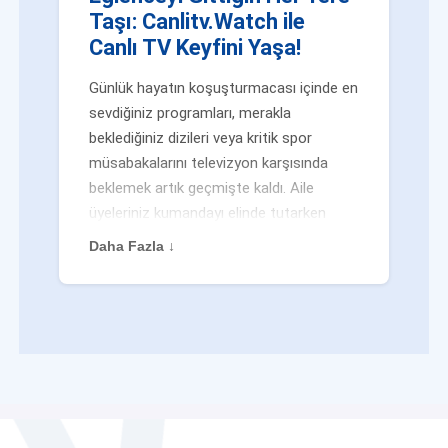
Taşı: Canlitv.Watch ile
Canlı TV Keyfini Yaşa!
Günlük hayatın koşuşturmacası içinde en
sevdiğiniz programları, merakla
beklediğiniz dizileri veya kritik spor
müsabakalarını televizyon karşısında
beklemek artık geçmişte kaldı. Aile
üyeleriniz kumandayı elinde tutarken
veya siz evden uzaktayken bile
Daha Fazla ↓
eğlenceden mahrum kalmak zorunda
değilsiniz. Geleneksel yayıncılığın
kalıplarını yıkan yenilikçi platformumuz
Canlitv.Watch sayesinde, internet
bağlantısı olan her cihazdan
canlı tv
dünyasına anında adım atabilirsiniz. İster
işe giderken otobüste, ister yazlığınızın
bahçesinde, isterseniz de ofiste