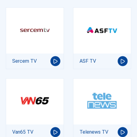
Sercem TV
ASF TV
Van65 TV
Telenews TV