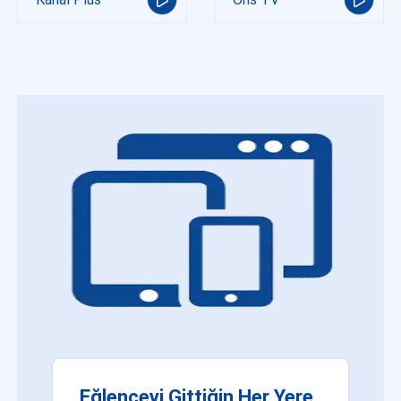
Eğlenceyi Gittiğin Her Yere