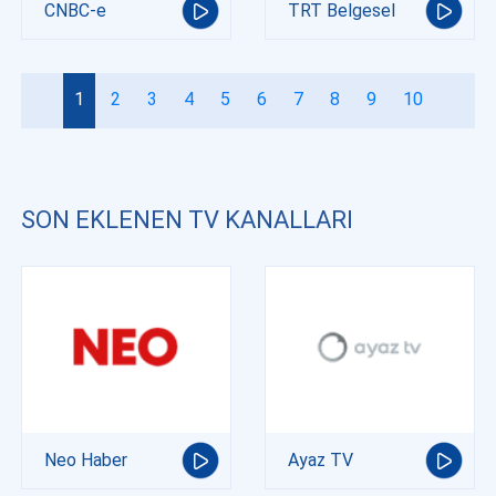
CNBC-e
TRT Belgesel
1
2
3
4
5
6
7
8
9
10
SON EKLENEN TV KANALLARI
Neo Haber
Ayaz TV