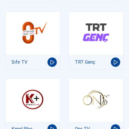
Sıfır TV
TRT Genç
Kanal Plus
Ons TV