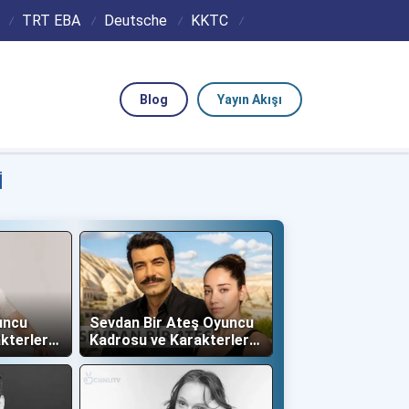
TRT EBA
Deutsche
KKTC
Blog
Yayın Akışı
I
uncu
Sevdan Bir Ateş Oyuncu
kterleri
Kadrosu ve Karakterleri
(Show TV)