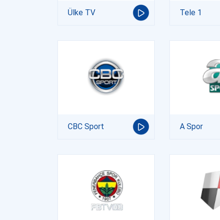
Ülke TV
Tele 1
CBC Sport
A Spor