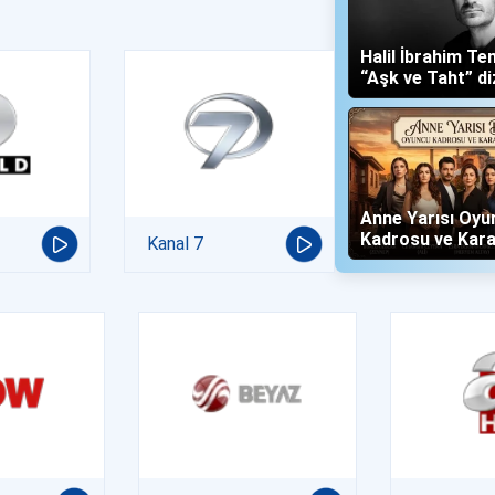
Halil İbrahim Te
“Aşk ve Taht” di
Yalboğan'ı Oldu
Anne Yarısı Oyu
Kadrosu ve Kara
Kanal 7
(Now TV)