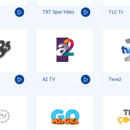
TRT Spor Yıldız
TLC Tv
A2 TV
Teve2