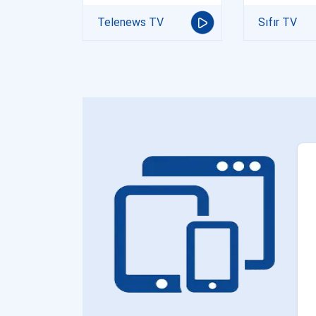
Telenews TV
Sıfır TV