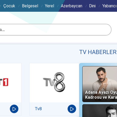
Çocuk
Belgesel
Yerel
Azerbaycan
Dini
Yabancı
TV HABERLER
Adana Ayazı Oy
Kadrosu ve Kara
(Now TV)
Tv8