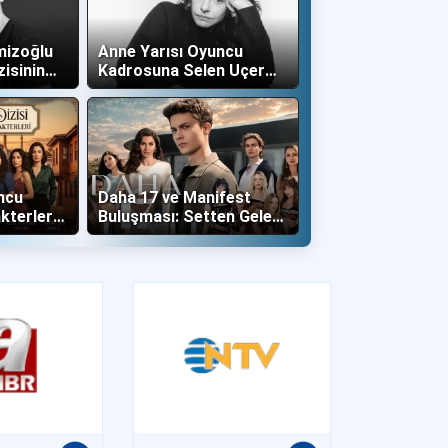
mizoğlu
Anne Yarısı Oyuncu
zisinin
Kadrosuna Selen Uçer
"Altın" Karakteri İle Dahil
Oldu!
ncu
Daha 17 ve Manifest
kterleri
Buluşması: Setten Gelen
İlk Kareler Büyüledi!