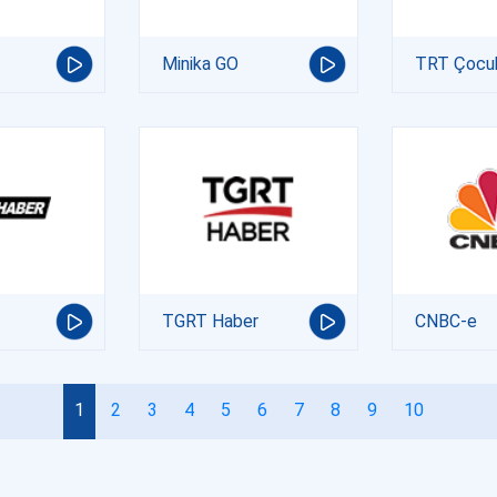
Minika GO
TRT Çocu
TGRT Haber
CNBC-e
1
2
3
4
5
6
7
8
9
10