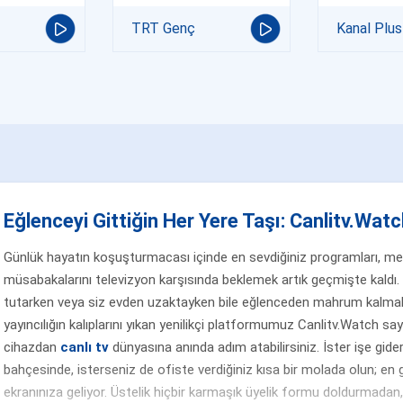
TRT Genç
Kanal Plus
Eğlenceyi Gittiğin Her Yere Taşı: Canlitv.Watch
Günlük hayatın koşuşturmacası içinde en sevdiğiniz programları, merak
müsabakalarını televizyon karşısında beklemek artık geçmişte kaldı. 
tutarken veya siz evden uzaktayken bile eğlenceden mahrum kalmak
yayıncılığın kalıplarını yıkan yenilikçi platformumuz Canlitv.Watch sa
cihazdan
canlı tv
dünyasına anında adım atabilirsiniz. İster işe gider
bahçesinde, isterseniz de ofiste verdiğiniz kısa bir molada olun; en g
ekranınıza geliyor. Üstelik hiçbir karmaşık üyelik formu doldurmada