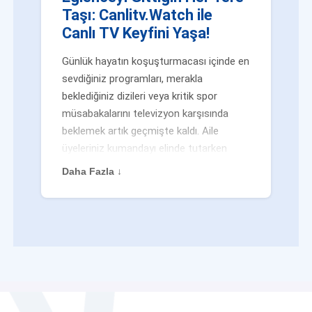
Taşı: Canlitv.Watch ile
Canlı TV Keyfini Yaşa!
Günlük hayatın koşuşturmacası içinde en
sevdiğiniz programları, merakla
beklediğiniz dizileri veya kritik spor
müsabakalarını televizyon karşısında
beklemek artık geçmişte kaldı. Aile
üyeleriniz kumandayı elinde tutarken
veya siz evden uzaktayken bile
Daha Fazla ↓
eğlenceden mahrum kalmak zorunda
değilsiniz. Geleneksel yayıncılığın
kalıplarını yıkan yenilikçi platformumuz
Canlitv.Watch sayesinde, internet
bağlantısı olan her cihazdan
canlı tv
dünyasına anında adım atabilirsiniz. İster
işe giderken otobüste, ister yazlığınızın
bahçesinde, isterseniz de ofiste