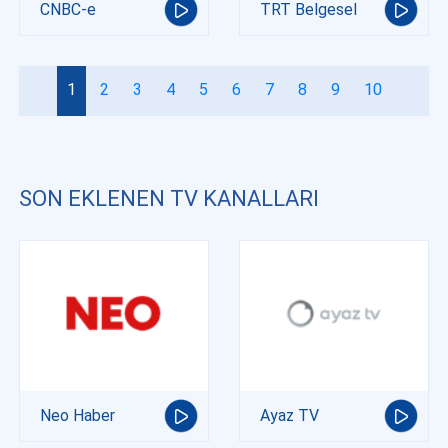
CNBC-e
TRT Belgesel
1
2
3
4
5
6
7
8
9
10
SON EKLENEN TV KANALLARI
Neo Haber
Ayaz TV