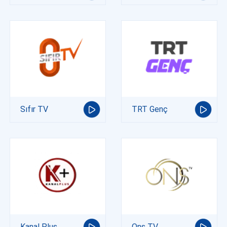
Sıfır TV
TRT Genç
Kanal Plus
Ons TV