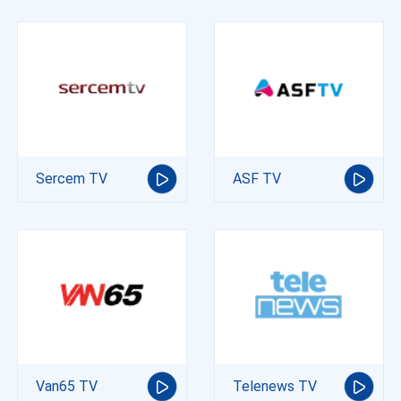
Sercem TV
ASF TV
Van65 TV
Telenews TV