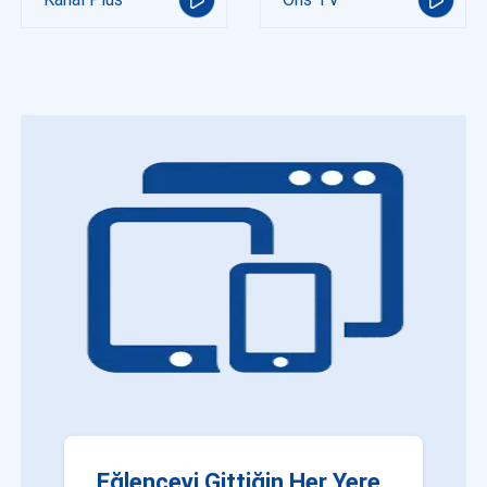
Eğlenceyi Gittiğin Her Yere