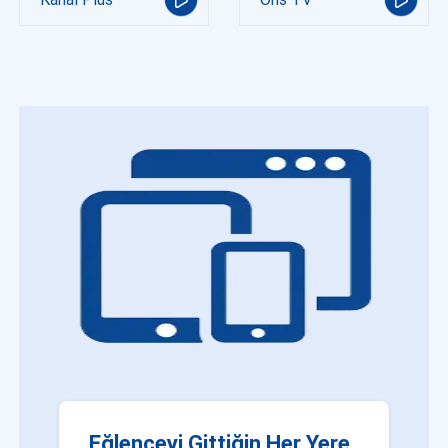
Eğlenceyi Gittiğin Her Yere