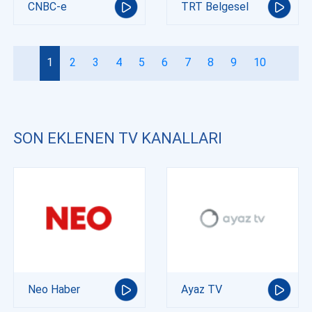
CNBC-e
TRT Belgesel
1
2
3
4
5
6
7
8
9
10
SON EKLENEN TV KANALLARI
Neo Haber
Ayaz TV