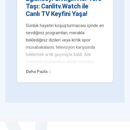
Taşı: Canlitv.Watch ile
Canlı TV Keyfini Yaşa!
Günlük hayatın koşuşturmacası içinde en
sevdiğiniz programları, merakla
beklediğiniz dizileri veya kritik spor
müsabakalarını televizyon karşısında
beklemek artık geçmişte kaldı. Aile
üyeleriniz kumandayı elinde tutarken
veya siz evden uzaktayken bile
Daha Fazla ↓
eğlenceden mahrum kalmak zorunda
değilsiniz. Geleneksel yayıncılığın
kalıplarını yıkan yenilikçi platformumuz
Canlitv.Watch sayesinde, internet
bağlantısı olan her cihazdan
canlı tv
dünyasına anında adım atabilirsiniz. İster
işe giderken otobüste, ister yazlığınızın
bahçesinde, isterseniz de ofiste