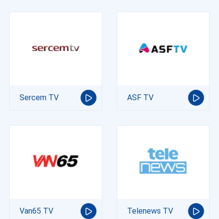
Sercem TV
ASF TV
Van65 TV
Telenews TV