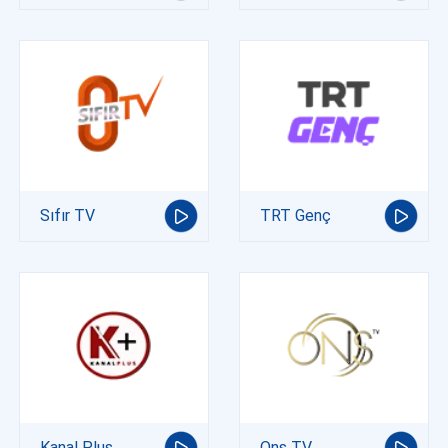
Sıfır TV
TRT Genç
Kanal Plus
Ons TV