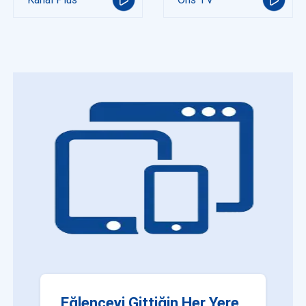
Eğlenceyi Gittiğin Her Yere