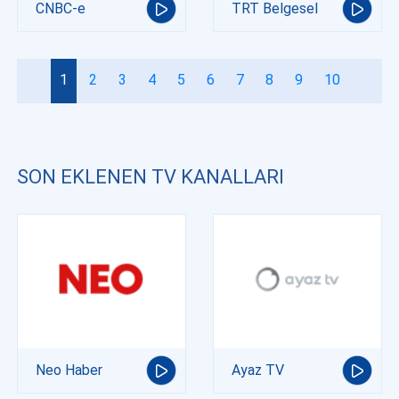
CNBC-e
TRT Belgesel
1
2
3
4
5
6
7
8
9
10
SON EKLENEN TV KANALLARI
Neo Haber
Ayaz TV