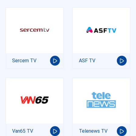
Sercem TV
ASF TV
Van65 TV
Telenews TV