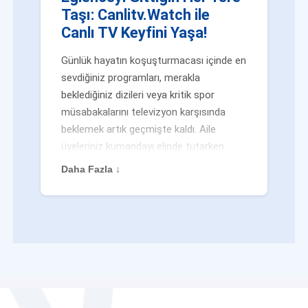
Taşı: Canlitv.Watch ile
Canlı TV Keyfini Yaşa!
Günlük hayatın koşuşturmacası içinde en
sevdiğiniz programları, merakla
beklediğiniz dizileri veya kritik spor
müsabakalarını televizyon karşısında
beklemek artık geçmişte kaldı. Aile
üyeleriniz kumandayı elinde tutarken
veya siz evden uzaktayken bile
Daha Fazla ↓
eğlenceden mahrum kalmak zorunda
değilsiniz. Geleneksel yayıncılığın
kalıplarını yıkan yenilikçi platformumuz
Canlitv.Watch sayesinde, internet
bağlantısı olan her cihazdan
canlı tv
dünyasına anında adım atabilirsiniz. İster
işe giderken otobüste, ister yazlığınızın
bahçesinde, isterseniz de ofiste