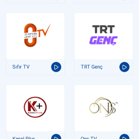
Sıfır TV
TRT Genç
Kanal Plus
Ons TV