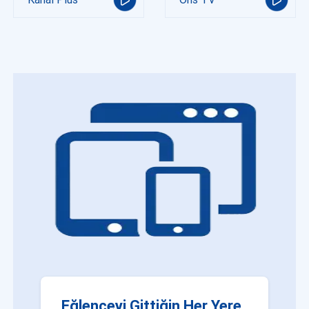
Eğlenceyi Gittiğin Her Yere