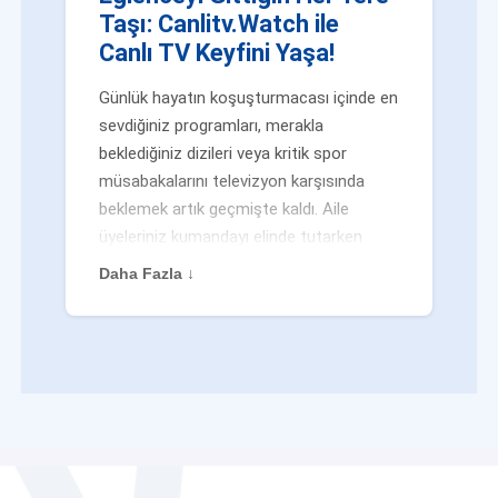
Taşı: Canlitv.Watch ile
Canlı TV Keyfini Yaşa!
Günlük hayatın koşuşturmacası içinde en
sevdiğiniz programları, merakla
beklediğiniz dizileri veya kritik spor
müsabakalarını televizyon karşısında
beklemek artık geçmişte kaldı. Aile
üyeleriniz kumandayı elinde tutarken
veya siz evden uzaktayken bile
Daha Fazla ↓
eğlenceden mahrum kalmak zorunda
değilsiniz. Geleneksel yayıncılığın
kalıplarını yıkan yenilikçi platformumuz
Canlitv.Watch sayesinde, internet
bağlantısı olan her cihazdan
canlı tv
dünyasına anında adım atabilirsiniz. İster
işe giderken otobüste, ister yazlığınızın
bahçesinde, isterseniz de ofiste