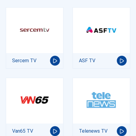
Sercem TV
ASF TV
Van65 TV
Telenews TV