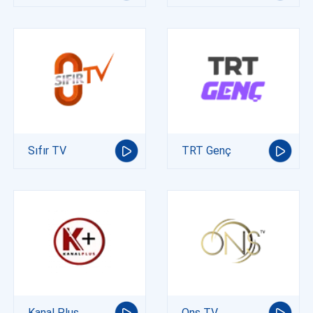
Sıfır TV
TRT Genç
Kanal Plus
Ons TV