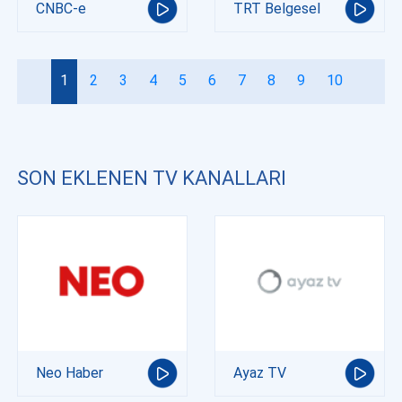
CNBC-e
TRT Belgesel
1
2
3
4
5
6
7
8
9
10
SON EKLENEN TV KANALLARI
Neo Haber
Ayaz TV