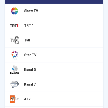
Show TV
TRT 1
Tv8
Star TV
Kanal D
Kanal 7
ATV