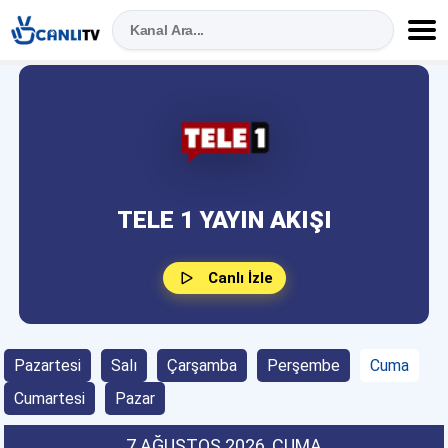
TELE 1 YAYIN AKIŞI
Canlı İzle
Pazartesi
Salı
Çarşamba
Perşembe
Cuma
Cumartesi
Pazar
7 AĞUSTOS 2026
, CUMA