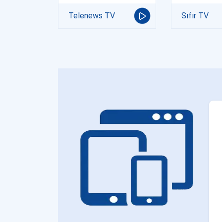
Telenews TV
Sıfır TV