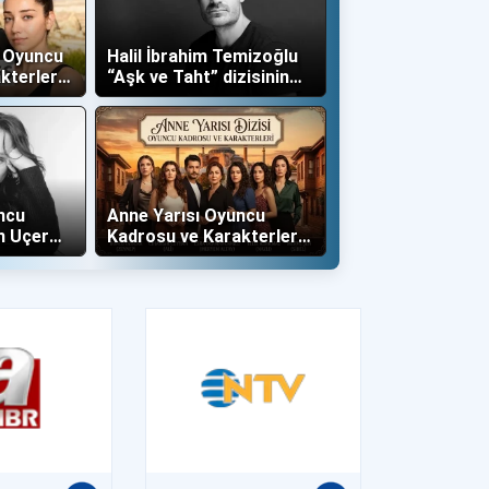
ş Oyuncu
Halil İbrahim Temizoğlu
kterleri
“Aşk ve Taht” dizisinin
Yalboğan'ı Oldu
ncu
Anne Yarısı Oyuncu
n Uçer
Kadrosu ve Karakterleri
İle Dahil
(Now TV)