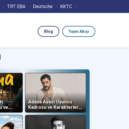
TRT EBA
Deutsche
KKTC
Blog
Yayın Akışı
I
rı
Adana Ayazı Oyuncu
u ve
Kadrosu ve Karakterleri
(Now TV)