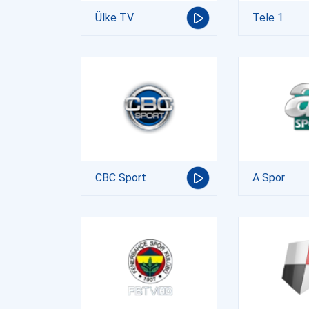
Ülke TV
Tele 1
CBC Sport
A Spor