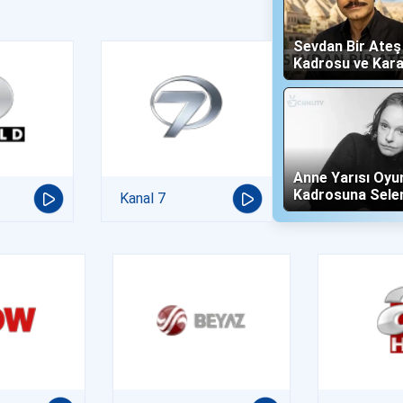
Sevdan Bir Ate
Kadrosu ve Kara
(Show TV)
Anne Yarısı Oyu
Kadrosuna Sele
Kanal 7
"Altın" Karakteri 
Oldu!