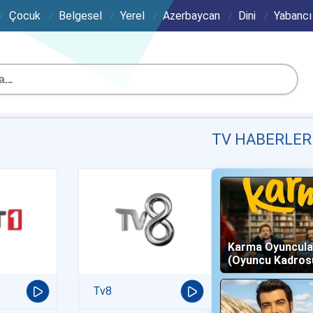
Çocuk
Belgesel
Yerel
Azerbaycan
Dini
Yabancı
TV HABERLER
Karma Oyuncula
(Oyuncu Kadros
Karakterleri)
Tv8