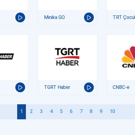
Minika GO
TRT Çocu
TGRT Haber
CNBC-e
1
2
3
4
5
6
7
8
9
10