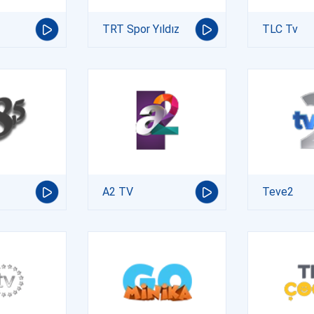
TRT Spor Yıldız
TLC Tv
A2 TV
Teve2