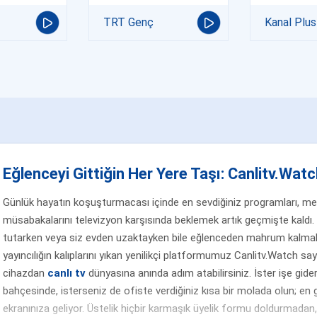
TRT Genç
Kanal Plus
Eğlenceyi Gittiğin Her Yere Taşı: Canlitv.Watch
Günlük hayatın koşuşturmacası içinde en sevdiğiniz programları, merak
müsabakalarını televizyon karşısında beklemek artık geçmişte kaldı. 
tutarken veya siz evden uzaktayken bile eğlenceden mahrum kalmak
yayıncılığın kalıplarını yıkan yenilikçi platformumuz Canlitv.Watch sa
cihazdan
canlı tv
dünyasına anında adım atabilirsiniz. İster işe gider
bahçesinde, isterseniz de ofiste verdiğiniz kısa bir molada olun; en g
ekranınıza geliyor. Üstelik hiçbir karmaşık üyelik formu doldurmada