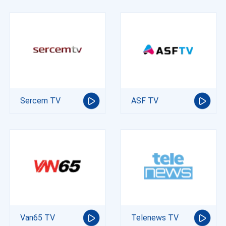
Sercem TV
ASF TV
Van65 TV
Telenews TV