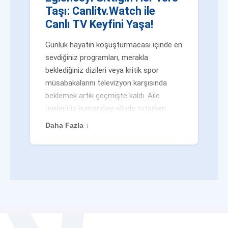
Taşı: Canlitv.Watch ile
Canlı TV Keyfini Yaşa!
Günlük hayatın koşuşturmacası içinde en
sevdiğiniz programları, merakla
beklediğiniz dizileri veya kritik spor
müsabakalarını televizyon karşısında
beklemek artık geçmişte kaldı. Aile
üyeleriniz kumandayı elinde tutarken
veya siz evden uzaktayken bile
Daha Fazla ↓
eğlenceden mahrum kalmak zorunda
değilsiniz. Geleneksel yayıncılığın
kalıplarını yıkan yenilikçi platformumuz
Canlitv.Watch sayesinde, internet
bağlantısı olan her cihazdan
canlı tv
dünyasına anında adım atabilirsiniz. İster
işe giderken otobüste, ister yazlığınızın
bahçesinde, isterseniz de ofiste