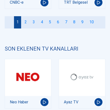
CNBC-e
TRT Belgesel
1
2
3
4
5
6
7
8
9
10
SON EKLENEN TV KANALLARI
Neo Haber
Ayaz TV