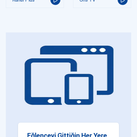
Eğlenceyi Gittiğin Her Yere