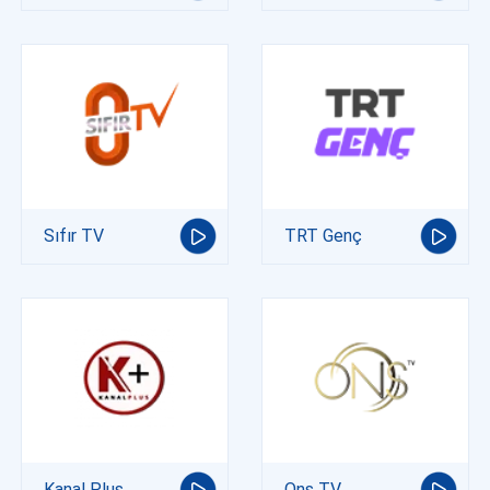
Sıfır TV
TRT Genç
Kanal Plus
Ons TV