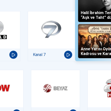
Halil İbrahim Te
“Aşk ve Taht” di
Yalboğan'ı Oldu
Anne Yarısı Oyu
Kadrosu ve Kara
Kanal 7
(Now TV)