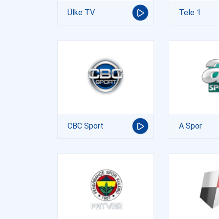
Ülke TV
Tele 1
CBC Sport
A Spor