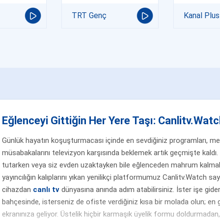
TRT Genç
Kanal Plus
Eğlenceyi Gittiğin Her Yere Taşı: Canlitv.Watch
Günlük hayatın koşuşturmacası içinde en sevdiğiniz programları, merak
müsabakalarını televizyon karşısında beklemek artık geçmişte kaldı. 
tutarken veya siz evden uzaktayken bile eğlenceden mahrum kalmak
yayıncılığın kalıplarını yıkan yenilikçi platformumuz Canlitv.Watch sa
cihazdan
canlı tv
dünyasına anında adım atabilirsiniz. İster işe gider
bahçesinde, isterseniz de ofiste verdiğiniz kısa bir molada olun; en g
ekranınıza geliyor. Üstelik hiçbir karmaşık üyelik formu doldurmada