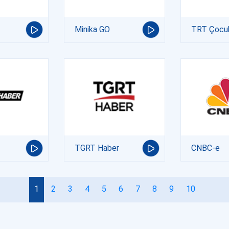
Minika GO
TRT Çocu
TGRT Haber
CNBC-e
1
2
3
4
5
6
7
8
9
10