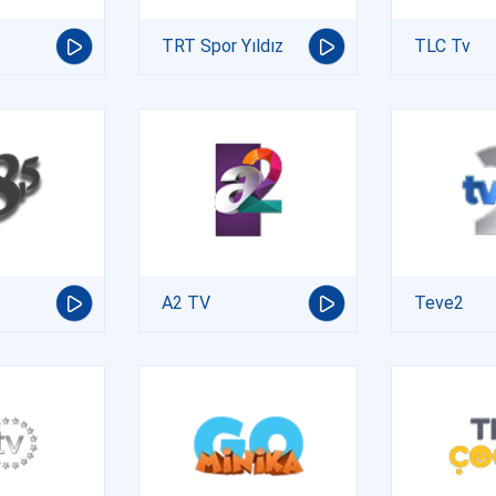
TRT Spor Yıldız
TLC Tv
A2 TV
Teve2