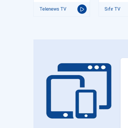
Telenews TV
Sıfır TV