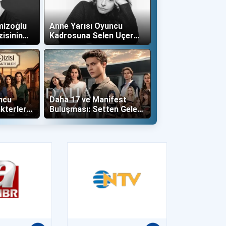
mizoğlu
Anne Yarısı Oyuncu
zisinin
Kadrosuna Selen Uçer
"Altın" Karakteri İle Dahil
Oldu!
ncu
Daha 17 ve Manifest
kterleri
Buluşması: Setten Gelen
İlk Kareler Büyüledi!