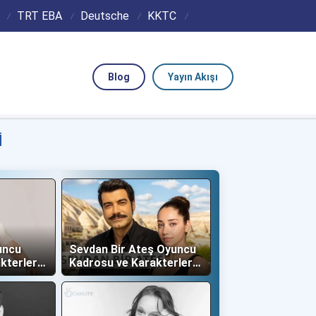
TRT EBA
Deutsche
KKTC
Blog
Yayın Akışı
I
uncu
Sevdan Bir Ateş Oyuncu
kterleri
Kadrosu ve Karakterleri
(Show TV)