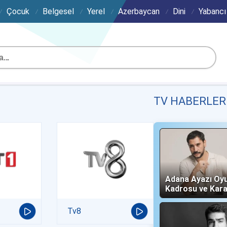
Çocuk
Belgesel
Yerel
Azerbaycan
Dini
Yabancı
TV HABERLER
Adana Ayazı Oy
Kadrosu ve Kara
(Now TV)
Tv8