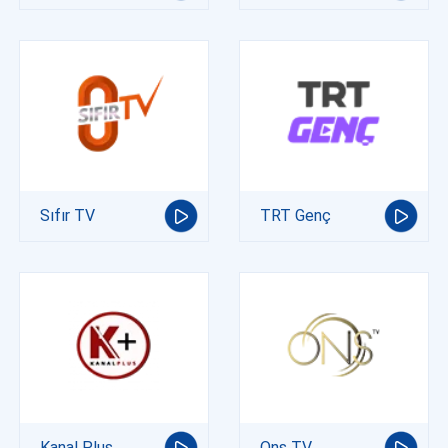
Sıfır TV
TRT Genç
Kanal Plus
Ons TV