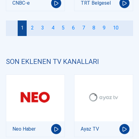
CNBC-e
TRT Belgesel
1
2
3
4
5
6
7
8
9
10
SON EKLENEN TV KANALLARI
Neo Haber
Ayaz TV