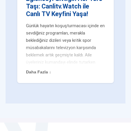
Taşı: Canlitv.Watch ile
Canlı TV Keyfini Yaşa!
Günlük hayatın koşuşturmacası içinde en
sevdiğiniz programları, merakla
beklediğiniz dizileri veya kritik spor
müsabakalarını televizyon karşısında
beklemek artık geçmişte kaldı. Aile
üyeleriniz kumandayı elinde tutarken
veya siz evden uzaktayken bile
Daha Fazla ↓
eğlenceden mahrum kalmak zorunda
değilsiniz. Geleneksel yayıncılığın
kalıplarını yıkan yenilikçi platformumuz
Canlitv.Watch sayesinde, internet
bağlantısı olan her cihazdan
canlı tv
dünyasına anında adım atabilirsiniz. İster
işe giderken otobüste, ister yazlığınızın
bahçesinde, isterseniz de ofiste