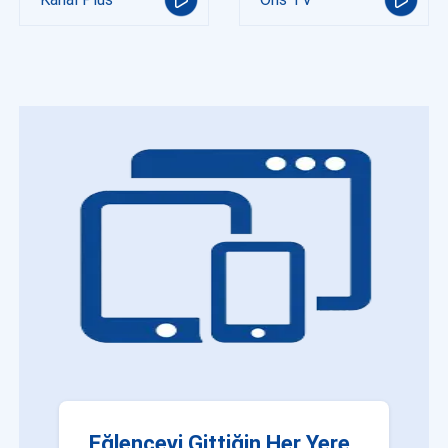
Eğlenceyi Gittiğin Her Yere