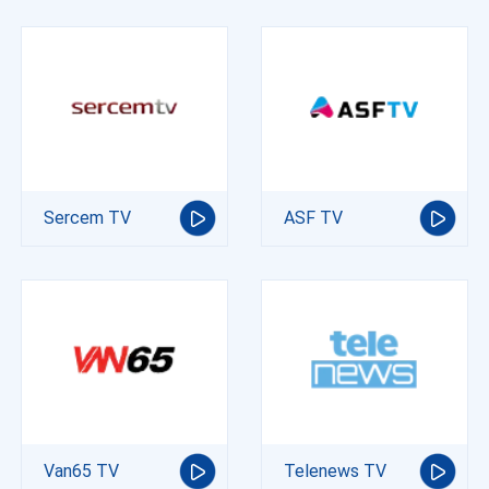
Sercem TV
ASF TV
Van65 TV
Telenews TV