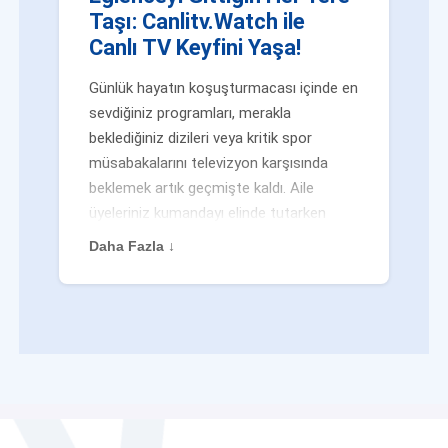
Taşı: Canlitv.Watch ile
Canlı TV Keyfini Yaşa!
Günlük hayatın koşuşturmacası içinde en
sevdiğiniz programları, merakla
beklediğiniz dizileri veya kritik spor
müsabakalarını televizyon karşısında
beklemek artık geçmişte kaldı. Aile
üyeleriniz kumandayı elinde tutarken
veya siz evden uzaktayken bile
Daha Fazla ↓
eğlenceden mahrum kalmak zorunda
değilsiniz. Geleneksel yayıncılığın
kalıplarını yıkan yenilikçi platformumuz
Canlitv.Watch sayesinde, internet
bağlantısı olan her cihazdan
canlı tv
dünyasına anında adım atabilirsiniz. İster
işe giderken otobüste, ister yazlığınızın
bahçesinde, isterseniz de ofiste