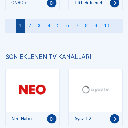
CNBC-e
TRT Belgesel
1
2
3
4
5
6
7
8
9
10
SON EKLENEN TV KANALLARI
Neo Haber
Ayaz TV