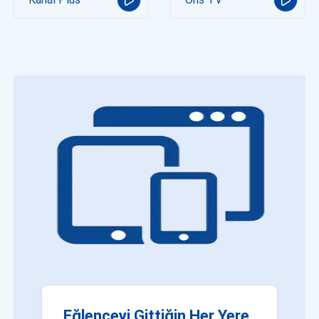
Eğlenceyi Gittiğin Her Yere