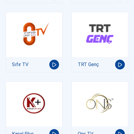
Sıfır TV
TRT Genç
Kanal Plus
Ons TV