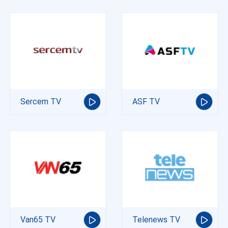
Sercem TV
ASF TV
Van65 TV
Telenews TV