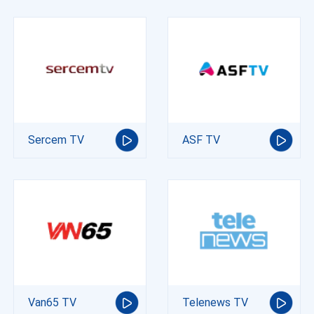
Sercem TV
ASF TV
Van65 TV
Telenews TV