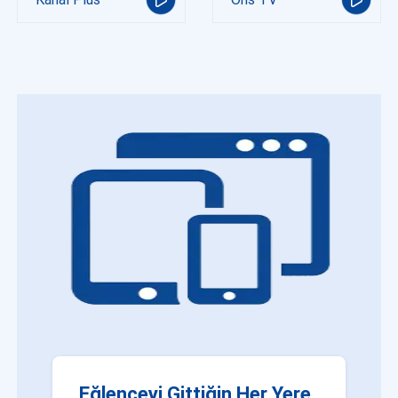
Eğlenceyi Gittiğin Her Yere