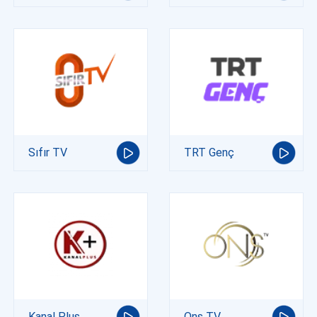
Sıfır TV
TRT Genç
Kanal Plus
Ons TV