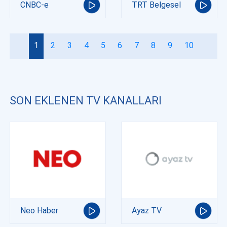
CNBC-e
TRT Belgesel
1
2
3
4
5
6
7
8
9
10
SON EKLENEN TV KANALLARI
Neo Haber
Ayaz TV