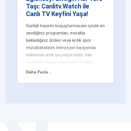
Taşı: Canlitv.Watch ile
Canlı TV Keyfini Yaşa!
Günlük hayatın koşuşturmacası içinde en
sevdiğiniz programları, merakla
beklediğiniz dizileri veya kritik spor
müsabakalarını televizyon karşısında
beklemek artık geçmişte kaldı. Aile
üyeleriniz kumandayı elinde tutarken
veya siz evden uzaktayken bile
Daha Fazla ↓
eğlenceden mahrum kalmak zorunda
değilsiniz. Geleneksel yayıncılığın
kalıplarını yıkan yenilikçi platformumuz
Canlitv.Watch sayesinde, internet
bağlantısı olan her cihazdan
canlı tv
dünyasına anında adım atabilirsiniz. İster
işe giderken otobüste, ister yazlığınızın
bahçesinde, isterseniz de ofiste