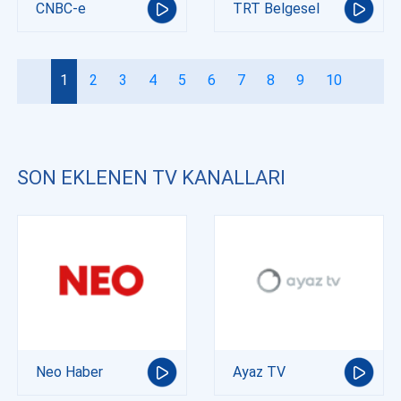
CNBC-e
TRT Belgesel
1
2
3
4
5
6
7
8
9
10
SON EKLENEN TV KANALLARI
Neo Haber
Ayaz TV