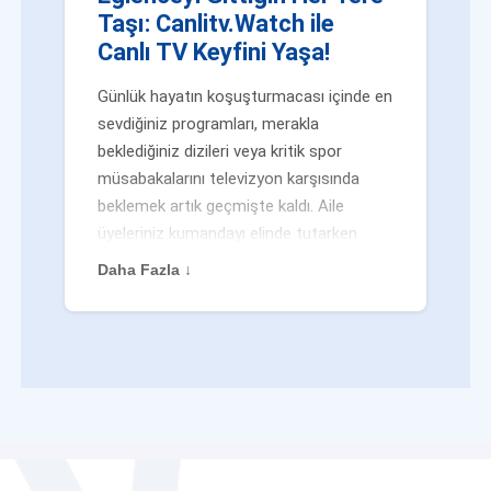
Taşı: Canlitv.Watch ile
Canlı TV Keyfini Yaşa!
Günlük hayatın koşuşturmacası içinde en
sevdiğiniz programları, merakla
beklediğiniz dizileri veya kritik spor
müsabakalarını televizyon karşısında
beklemek artık geçmişte kaldı. Aile
üyeleriniz kumandayı elinde tutarken
veya siz evden uzaktayken bile
Daha Fazla ↓
eğlenceden mahrum kalmak zorunda
değilsiniz. Geleneksel yayıncılığın
kalıplarını yıkan yenilikçi platformumuz
Canlitv.Watch sayesinde, internet
bağlantısı olan her cihazdan
canlı tv
dünyasına anında adım atabilirsiniz. İster
işe giderken otobüste, ister yazlığınızın
bahçesinde, isterseniz de ofiste