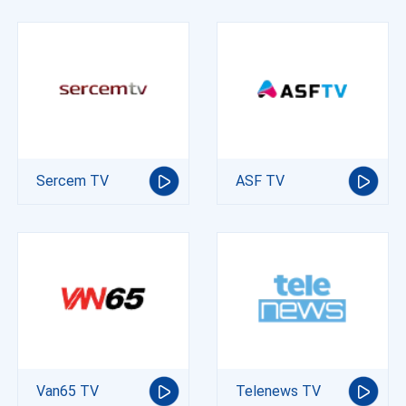
Sercem TV
ASF TV
Van65 TV
Telenews TV