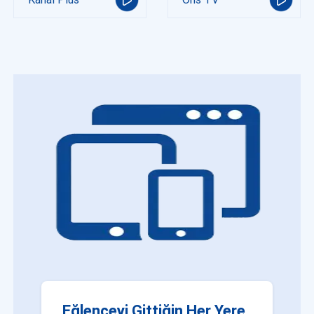
Eğlenceyi Gittiğin Her Yere