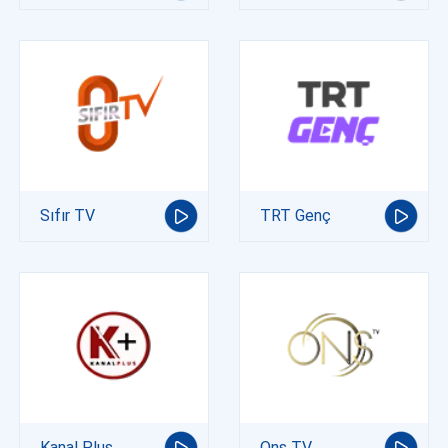
Sıfır TV
TRT Genç
Kanal Plus
Ons TV