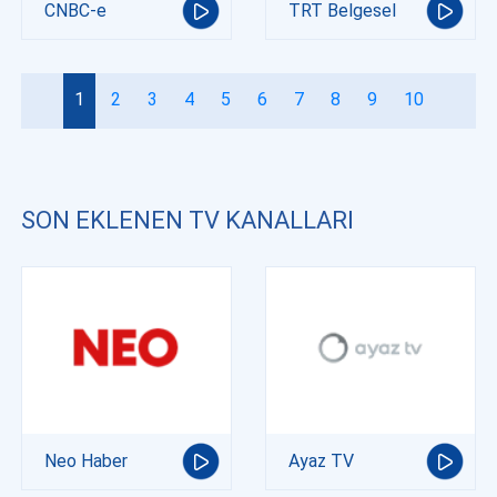
CNBC-e
TRT Belgesel
1
2
3
4
5
6
7
8
9
10
SON EKLENEN TV KANALLARI
Neo Haber
Ayaz TV