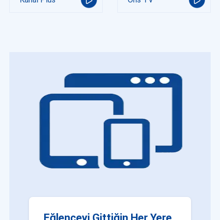
Eğlenceyi Gittiğin Her Yere