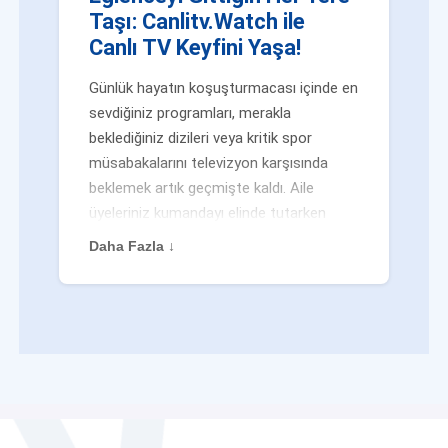
Taşı: Canlitv.Watch ile
Canlı TV Keyfini Yaşa!
Günlük hayatın koşuşturmacası içinde en
sevdiğiniz programları, merakla
beklediğiniz dizileri veya kritik spor
müsabakalarını televizyon karşısında
beklemek artık geçmişte kaldı. Aile
üyeleriniz kumandayı elinde tutarken
veya siz evden uzaktayken bile
Daha Fazla ↓
eğlenceden mahrum kalmak zorunda
değilsiniz. Geleneksel yayıncılığın
kalıplarını yıkan yenilikçi platformumuz
Canlitv.Watch sayesinde, internet
bağlantısı olan her cihazdan
canlı tv
dünyasına anında adım atabilirsiniz. İster
işe giderken otobüste, ister yazlığınızın
bahçesinde, isterseniz de ofiste