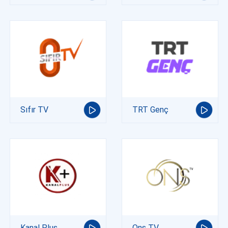
Sıfır TV
TRT Genç
Kanal Plus
Ons TV