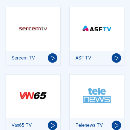
Sercem TV
ASF TV
Van65 TV
Telenews TV