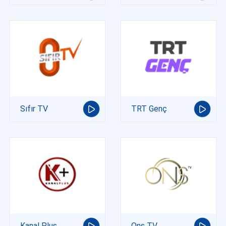
Sıfır TV
TRT Genç
Kanal Plus
Ons TV