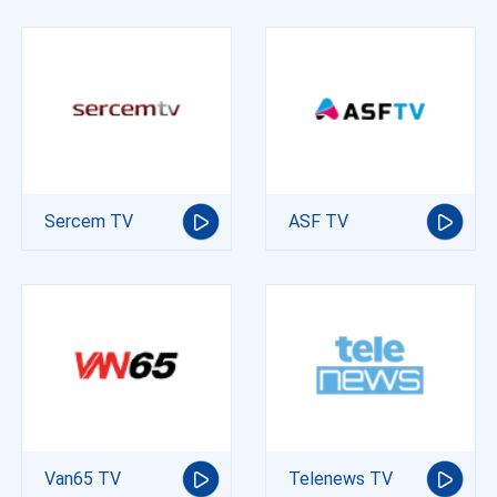
Sercem TV
ASF TV
Van65 TV
Telenews TV