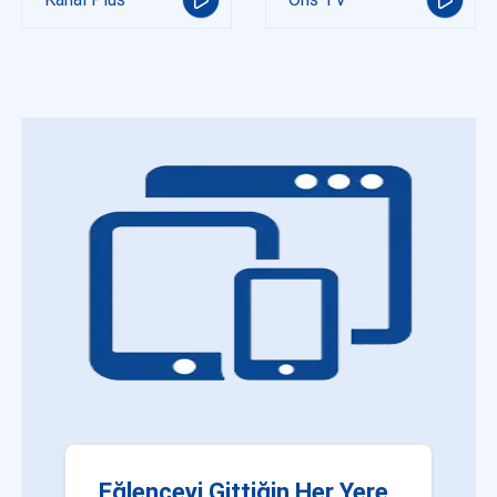
Eğlenceyi Gittiğin Her Yere