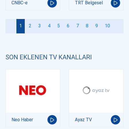
CNBC-e
TRT Belgesel
1
2
3
4
5
6
7
8
9
10
SON EKLENEN TV KANALLARI
Neo Haber
Ayaz TV