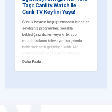
Taşı: Canlitv.Watch ile
Canlı TV Keyfini Yaşa!
Günlük hayatın koşuşturmacası içinde en
sevdiğiniz programları, merakla
beklediğiniz dizileri veya kritik spor
müsabakalarını televizyon karşısında
beklemek artık geçmişte kaldı. Aile
üyeleriniz kumandayı elinde tutarken
veya siz evden uzaktayken bile
Daha Fazla ↓
eğlenceden mahrum kalmak zorunda
değilsiniz. Geleneksel yayıncılığın
kalıplarını yıkan yenilikçi platformumuz
Canlitv.Watch sayesinde, internet
bağlantısı olan her cihazdan
canlı tv
dünyasına anında adım atabilirsiniz. İster
işe giderken otobüste, ister yazlığınızın
bahçesinde, isterseniz de ofiste