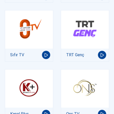
Sıfır TV
TRT Genç
Kanal Plus
Ons TV