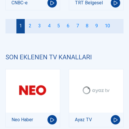
CNBC-e
TRT Belgesel
1
2
3
4
5
6
7
8
9
10
SON EKLENEN TV KANALLARI
Neo Haber
Ayaz TV