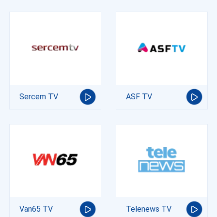
Sercem TV
ASF TV
Van65 TV
Telenews TV