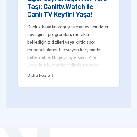
Taşı: Canlitv.Watch ile
Canlı TV Keyfini Yaşa!
Günlük hayatın koşuşturmacası içinde en
sevdiğiniz programları, merakla
beklediğiniz dizileri veya kritik spor
müsabakalarını televizyon karşısında
beklemek artık geçmişte kaldı. Aile
üyeleriniz kumandayı elinde tutarken
veya siz evden uzaktayken bile
Daha Fazla ↓
eğlenceden mahrum kalmak zorunda
değilsiniz. Geleneksel yayıncılığın
kalıplarını yıkan yenilikçi platformumuz
Canlitv.Watch sayesinde, internet
bağlantısı olan her cihazdan
canlı tv
dünyasına anında adım atabilirsiniz. İster
işe giderken otobüste, ister yazlığınızın
bahçesinde, isterseniz de ofiste