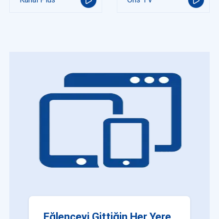
Eğlenceyi Gittiğin Her Yere