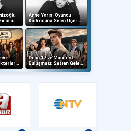
mizoğlu
Anne Yarısı Oyuncu
zisinin
Kadrosuna Selen Uçer
"Altın" Karakteri İle Dahil
Oldu!
ncu
Daha 17 ve Manifest
kterleri
Buluşması: Setten Gelen
İlk Kareler Büyüledi!