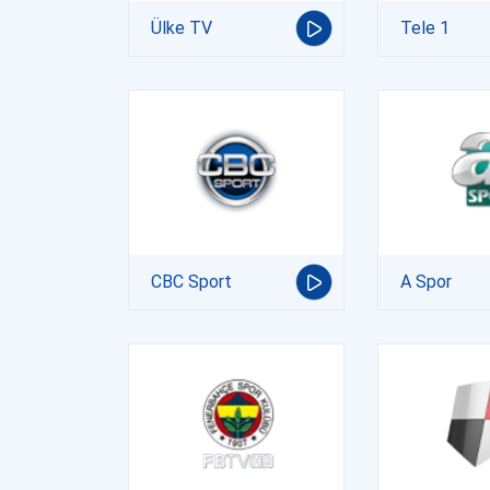
Ülke TV
Tele 1
CBC Sport
A Spor