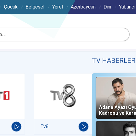
Çocuk
Belgesel
Yerel
Azerbaycan
Dini
Yabancı
TV HABERLER
Adana Ayazı Oy
Kadrosu ve Kara
(Now TV)
Tv8