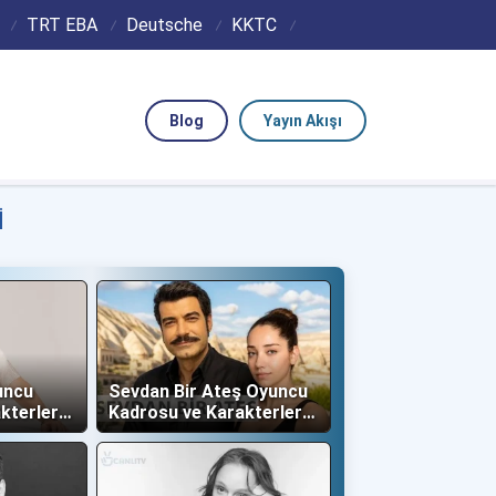
TRT EBA
Deutsche
KKTC
Blog
Yayın Akışı
I
uncu
Sevdan Bir Ateş Oyuncu
kterleri
Kadrosu ve Karakterleri
(Show TV)