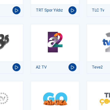
TRT Spor Yıldız
TLC Tv
A2 TV
Teve2