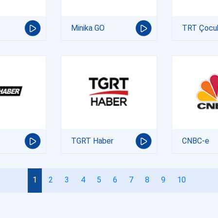
Minika GO
TRT Çocu
TGRT Haber
CNBC-e
1
2
3
4
5
6
7
8
9
10