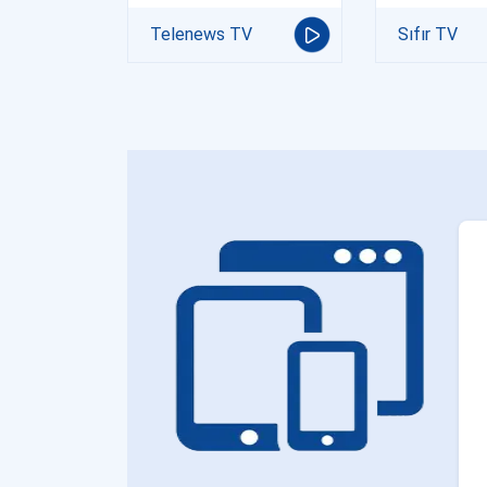
Telenews TV
Sıfır TV