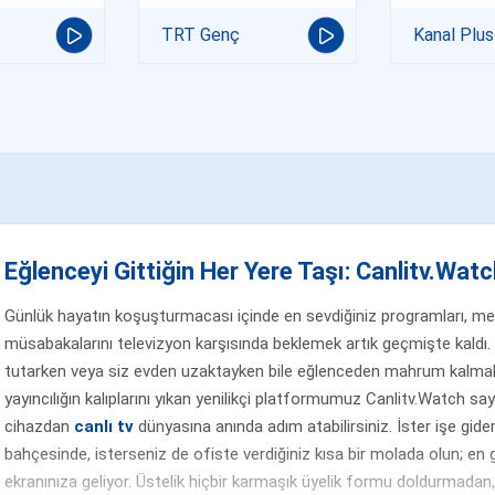
TRT Genç
Kanal Plus
Eğlenceyi Gittiğin Her Yere Taşı: Canlitv.Watch
Günlük hayatın koşuşturmacası içinde en sevdiğiniz programları, merak
müsabakalarını televizyon karşısında beklemek artık geçmişte kaldı. 
tutarken veya siz evden uzaktayken bile eğlenceden mahrum kalmak
yayıncılığın kalıplarını yıkan yenilikçi platformumuz Canlitv.Watch sa
cihazdan
canlı tv
dünyasına anında adım atabilirsiniz. İster işe gider
bahçesinde, isterseniz de ofiste verdiğiniz kısa bir molada olun; en g
ekranınıza geliyor. Üstelik hiçbir karmaşık üyelik formu doldurmada