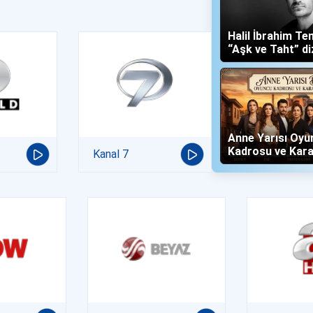
Halil İbrahim Te
“Aşk ve Taht” di
Yalboğan'ı Oldu
Anne Yarısı Oyu
Kadrosu ve Kara
Kanal 7
(Now TV)