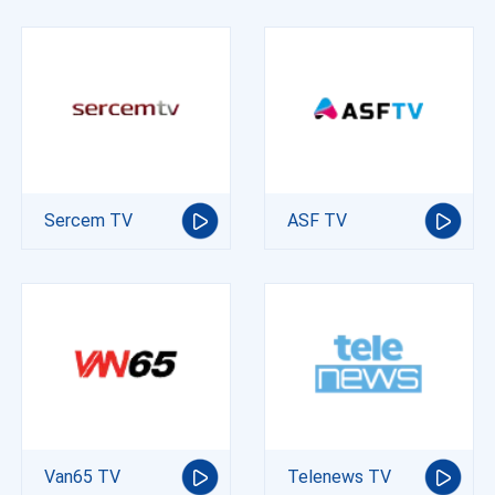
Sercem TV
ASF TV
Van65 TV
Telenews TV