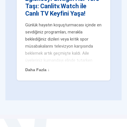
Taşı: Canlitv.Watch ile
Canlı TV Keyfini Yaşa!
Günlük hayatın koşuşturmacası içinde en
sevdiğiniz programları, merakla
beklediğiniz dizileri veya kritik spor
müsabakalarını televizyon karşısında
beklemek artık geçmişte kaldı. Aile
üyeleriniz kumandayı elinde tutarken
veya siz evden uzaktayken bile
Daha Fazla ↓
eğlenceden mahrum kalmak zorunda
değilsiniz. Geleneksel yayıncılığın
kalıplarını yıkan yenilikçi platformumuz
Canlitv.Watch sayesinde, internet
bağlantısı olan her cihazdan
canlı tv
dünyasına anında adım atabilirsiniz. İster
işe giderken otobüste, ister yazlığınızın
bahçesinde, isterseniz de ofiste