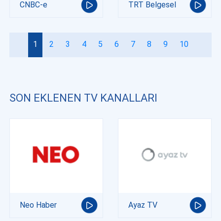
CNBC-e
TRT Belgesel
1
2
3
4
5
6
7
8
9
10
SON EKLENEN TV KANALLARI
Neo Haber
Ayaz TV