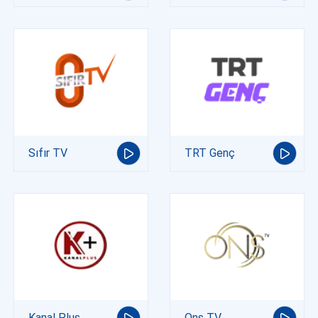
Sıfır TV
TRT Genç
Kanal Plus
Ons TV