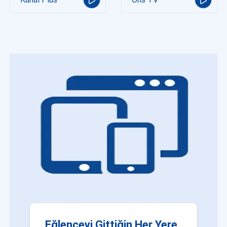
Eğlenceyi Gittiğin Her Yere