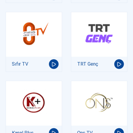
Sıfır TV
TRT Genç
Kanal Plus
Ons TV