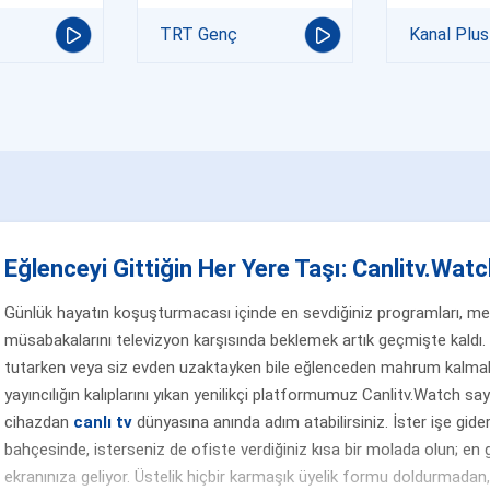
TRT Genç
Kanal Plus
Eğlenceyi Gittiğin Her Yere Taşı: Canlitv.Watch
Günlük hayatın koşuşturmacası içinde en sevdiğiniz programları, merak
müsabakalarını televizyon karşısında beklemek artık geçmişte kaldı. 
tutarken veya siz evden uzaktayken bile eğlenceden mahrum kalmak
yayıncılığın kalıplarını yıkan yenilikçi platformumuz Canlitv.Watch sa
cihazdan
canlı tv
dünyasına anında adım atabilirsiniz. İster işe gider
bahçesinde, isterseniz de ofiste verdiğiniz kısa bir molada olun; en g
ekranınıza geliyor. Üstelik hiçbir karmaşık üyelik formu doldurmada