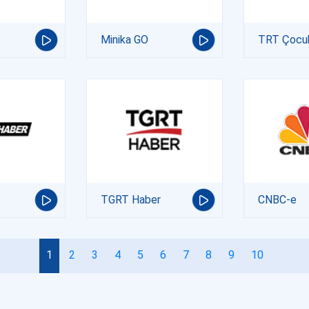
Minika GO
TRT Çocu
TGRT Haber
CNBC-e
1
2
3
4
5
6
7
8
9
10