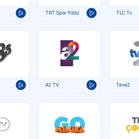
TRT Spor Yıldız
TLC Tv
A2 TV
Teve2