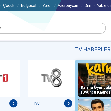
Çocuk
Belgesel
Yerel
Azerbaycan
Dini
Yabancı
TV HABERLER
Karma Oyuncula
(Oyuncu Kadros
Karakterleri)
Tv8