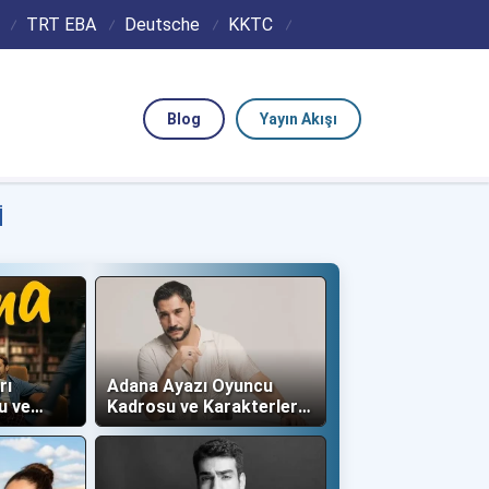
TRT EBA
Deutsche
KKTC
Blog
Yayın Akışı
I
rı
Adana Ayazı Oyuncu
u ve
Kadrosu ve Karakterleri
(Now TV)