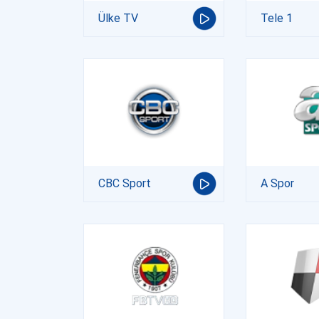
Ülke TV
Tele 1
CBC Sport
A Spor