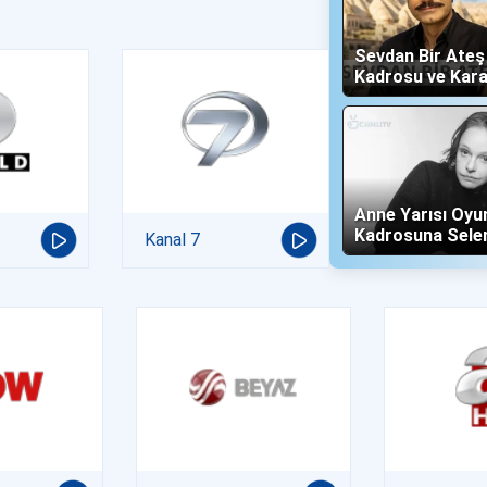
Sevdan Bir Ate
Kadrosu ve Kara
(Show TV)
Anne Yarısı Oyu
Kadrosuna Sele
Kanal 7
"Altın" Karakteri 
Oldu!