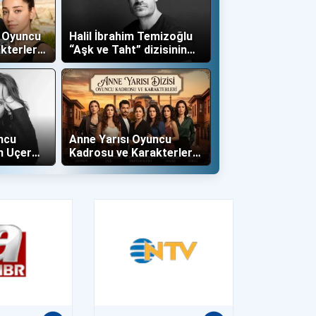
ş Oyuncu
Halil İbrahim Temizoğlu
kterleri
“Aşk ve Taht” dizisinin
Yalboğan'ı Oldu
ncu
Anne Yarısı Oyuncu
n Uçer
Kadrosu ve Karakterleri
İle Dahil
(Now TV)