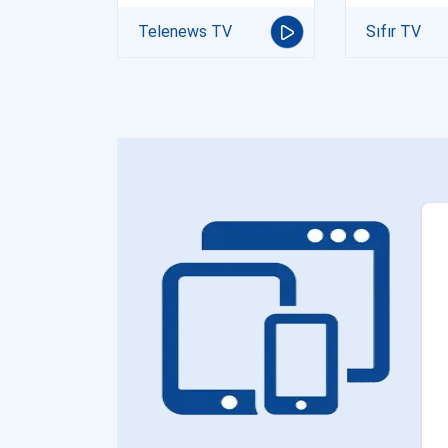
Telenews TV
Sıfır TV