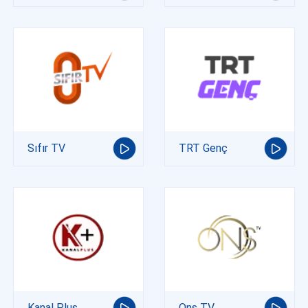
Sıfır TV
TRT Genç
Kanal Plus
Ons TV