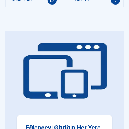
Eğlenceyi Gittiğin Her Yere