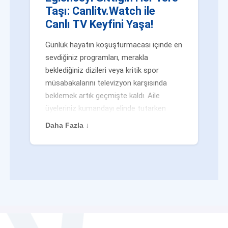
Taşı: Canlitv.Watch ile
Canlı TV Keyfini Yaşa!
Günlük hayatın koşuşturmacası içinde en
sevdiğiniz programları, merakla
beklediğiniz dizileri veya kritik spor
müsabakalarını televizyon karşısında
beklemek artık geçmişte kaldı. Aile
üyeleriniz kumandayı elinde tutarken
veya siz evden uzaktayken bile
Daha Fazla ↓
eğlenceden mahrum kalmak zorunda
değilsiniz. Geleneksel yayıncılığın
kalıplarını yıkan yenilikçi platformumuz
Canlitv.Watch sayesinde, internet
bağlantısı olan her cihazdan
canlı tv
dünyasına anında adım atabilirsiniz. İster
işe giderken otobüste, ister yazlığınızın
bahçesinde, isterseniz de ofiste