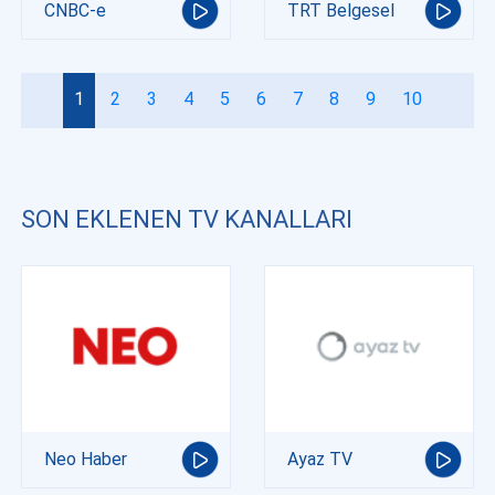
CNBC-e
TRT Belgesel
1
2
3
4
5
6
7
8
9
10
SON EKLENEN TV KANALLARI
Neo Haber
Ayaz TV