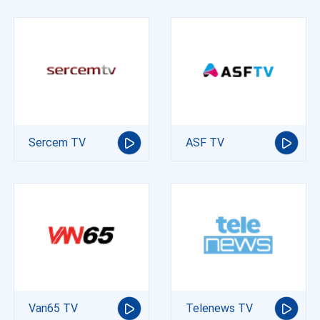
Sercem TV
ASF TV
Van65 TV
Telenews TV