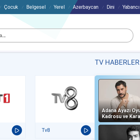
Çocuk
Belgesel
Yerel
Azerbaycan
Dini
Yabancı
TV HABERLER
Adana Ayazı Oy
Kadrosu ve Kara
(Now TV)
Tv8