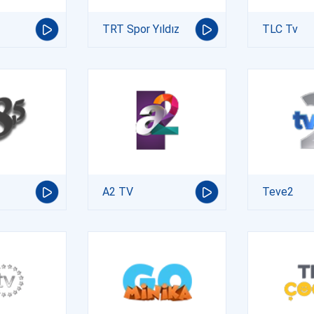
TRT Spor Yıldız
TLC Tv
A2 TV
Teve2