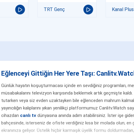
TRT Genç
Kanal Plus
Eğlenceyi Gittiğin Her Yere Taşı: Canlitv.Watch
Günlük hayatın koşuşturmacası içinde en sevdiğiniz programları, merak
müsabakalarını televizyon karşısında beklemek artık geçmişte kaldı. 
tutarken veya siz evden uzaktayken bile eğlenceden mahrum kalmak
yayıncılığın kalıplarını yıkan yenilikçi platformumuz Canlitv.Watch sa
cihazdan
canlı tv
dünyasına anında adım atabilirsiniz. İster işe gider
bahçesinde, isterseniz de ofiste verdiğiniz kısa bir molada olun; en g
ekranınıza geliyor. Üstelik hiçbir karmaşık üyelik formu doldurmada