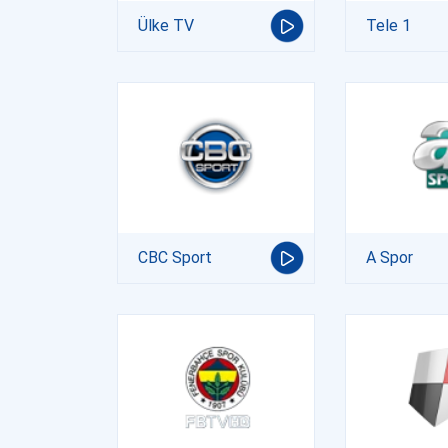
Ülke TV
Tele 1
CBC Sport
A Spor