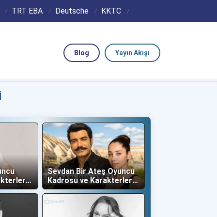
TRT EBA
Deutsche
KKTC
Blog
Yayın Akışı
I
uncu
Sevdan Bir Ateş Oyuncu
kterleri
Kadrosu ve Karakterleri
(Show TV)