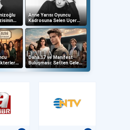
mizoğlu
Anne Yarısı Oyuncu
zisinin
Kadrosuna Selen Uçer
"Altın" Karakteri İle Dahil
Oldu!
ncu
Daha 17 ve Manifest
kterleri
Buluşması: Setten Gelen
İlk Kareler Büyüledi!