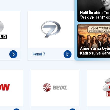
Halil İbrahim Te
“Aşk ve Taht” di
Yalboğan'ı Oldu
Anne Yarısı Oyu
Kadrosu ve Kara
Kanal 7
(Now TV)