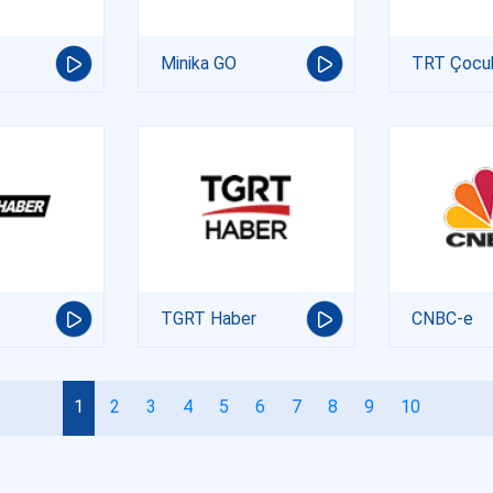
Minika GO
TRT Çocu
TGRT Haber
CNBC-e
1
2
3
4
5
6
7
8
9
10