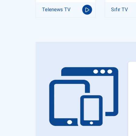
Telenews TV
Sıfır TV