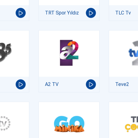
TRT Spor Yıldız
TLC Tv
A2 TV
Teve2