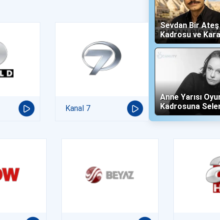
Sevdan Bir Ate
Kadrosu ve Kara
(Show TV)
Anne Yarısı Oyu
Kadrosuna Sele
Kanal 7
"Altın" Karakteri 
Oldu!