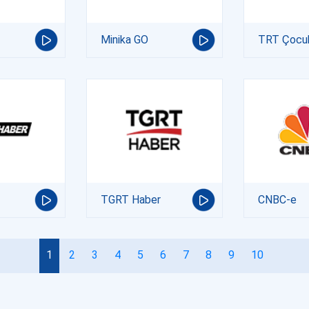
Minika GO
TRT Çocu
TGRT Haber
CNBC-e
1
2
3
4
5
6
7
8
9
10