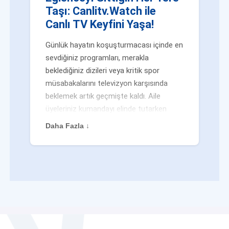
Taşı: Canlitv.Watch ile
Canlı TV Keyfini Yaşa!
Günlük hayatın koşuşturmacası içinde en
sevdiğiniz programları, merakla
beklediğiniz dizileri veya kritik spor
müsabakalarını televizyon karşısında
beklemek artık geçmişte kaldı. Aile
üyeleriniz kumandayı elinde tutarken
veya siz evden uzaktayken bile
Daha Fazla ↓
eğlenceden mahrum kalmak zorunda
değilsiniz. Geleneksel yayıncılığın
kalıplarını yıkan yenilikçi platformumuz
Canlitv.Watch sayesinde, internet
bağlantısı olan her cihazdan
canlı tv
dünyasına anında adım atabilirsiniz. İster
işe giderken otobüste, ister yazlığınızın
bahçesinde, isterseniz de ofiste