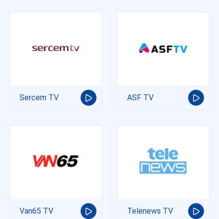
Sercem TV
ASF TV
Van65 TV
Telenews TV