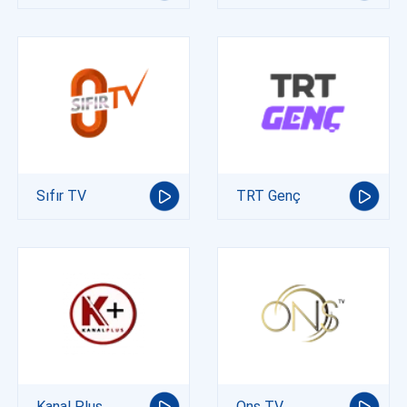
Sıfır TV
TRT Genç
Kanal Plus
Ons TV