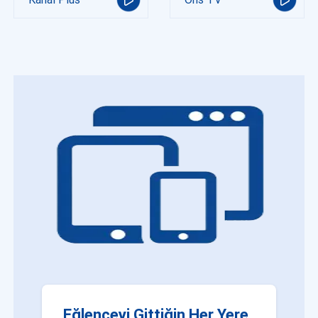
Eğlenceyi Gittiğin Her Yere