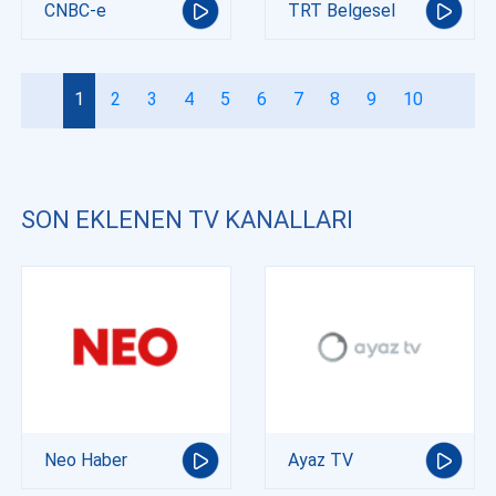
CNBC-e
TRT Belgesel
1
2
3
4
5
6
7
8
9
10
SON EKLENEN TV KANALLARI
Neo Haber
Ayaz TV