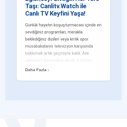
Taşı: Canlitv.Watch ile
Canlı TV Keyfini Yaşa!
Günlük hayatın koşuşturmacası içinde en
sevdiğiniz programları, merakla
beklediğiniz dizileri veya kritik spor
müsabakalarını televizyon karşısında
beklemek artık geçmişte kaldı. Aile
üyeleriniz kumandayı elinde tutarken
veya siz evden uzaktayken bile
Daha Fazla ↓
eğlenceden mahrum kalmak zorunda
değilsiniz. Geleneksel yayıncılığın
kalıplarını yıkan yenilikçi platformumuz
Canlitv.Watch sayesinde, internet
bağlantısı olan her cihazdan
canlı tv
dünyasına anında adım atabilirsiniz. İster
işe giderken otobüste, ister yazlığınızın
bahçesinde, isterseniz de ofiste