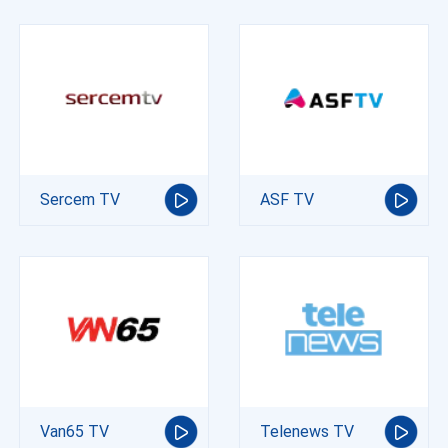
Sercem TV
ASF TV
Van65 TV
Telenews TV