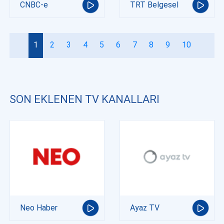
CNBC-e
TRT Belgesel
1
2
3
4
5
6
7
8
9
10
SON EKLENEN TV KANALLARI
Neo Haber
Ayaz TV