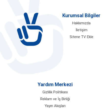
verdiğiniz kısa bir molada olun; en güncel
içerikler saniyeler içinde ekranınıza
Kurumsal Bilgiler
geliyor. Üstelik hiçbir karmaşık üyelik
formu doldurmadan, kayıt ücreti
Hakkımızda
ödemeden ve saat sınırlamasına
İletişim
takılmadan bedava tv ayrıcalığını sonuna
Sitene TV Ekle
kadar yaşayarak, ekran karşısında
geçirdiğiniz zamanın kalitesini artırmak
tamamen sizin elinizde.
Ulusal Kanalların Eşsiz Dizileri ve
Gündüz Kuşağı Programları
Televizyon izleyicilerinin en büyük
Yardım Merkezi
tutkusu olan yüksek bütçeli yerli diziler,
eğlence dolu yarışmalar ve sabahın
Gizlilik Politikası
enerjisini yansıtan gündüz kuşağı şovları
Reklam ve İş Birliği
için Canlitv.Watch'taki
Ulusal TV
Yayın Akışları
Kanalları
kategorimiz 7/24 kesintisiz