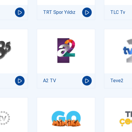
TRT Spor Yıldız
TLC Tv
A2 TV
Teve2