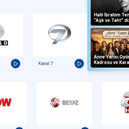
Halil İbrahim Te
“Aşk ve Taht” di
Yalboğan'ı Oldu
Anne Yarısı Oyu
Kadrosu ve Kara
Kanal 7
(Now TV)