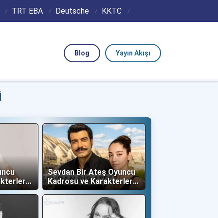
TRT EBA
Deutsche
KKTC
Blog
Yayın Akışı
I
uncu
Sevdan Bir Ateş Oyuncu
kterleri
Kadrosu ve Karakterleri
(Show TV)