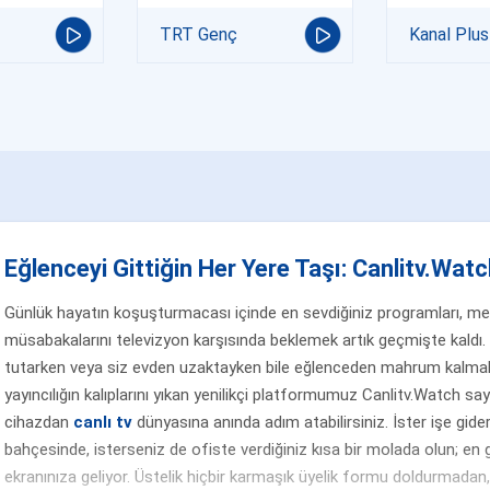
TRT Genç
Kanal Plus
Eğlenceyi Gittiğin Her Yere Taşı: Canlitv.Watch
Günlük hayatın koşuşturmacası içinde en sevdiğiniz programları, merak
müsabakalarını televizyon karşısında beklemek artık geçmişte kaldı. 
tutarken veya siz evden uzaktayken bile eğlenceden mahrum kalmak
yayıncılığın kalıplarını yıkan yenilikçi platformumuz Canlitv.Watch sa
cihazdan
canlı tv
dünyasına anında adım atabilirsiniz. İster işe gider
bahçesinde, isterseniz de ofiste verdiğiniz kısa bir molada olun; en g
ekranınıza geliyor. Üstelik hiçbir karmaşık üyelik formu doldurmada