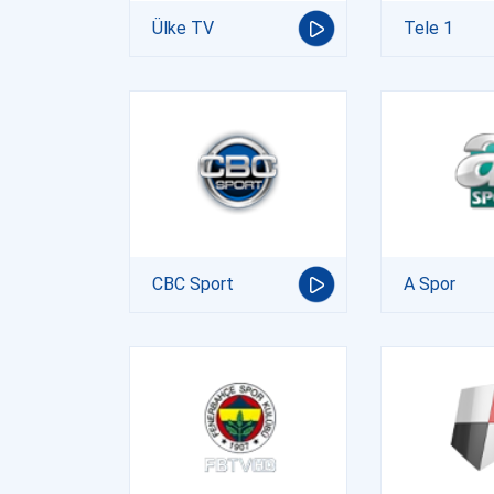
Ülke TV
Tele 1
CBC Sport
A Spor