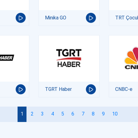
Minika GO
TRT Çocu
TGRT Haber
CNBC-e
1
2
3
4
5
6
7
8
9
10