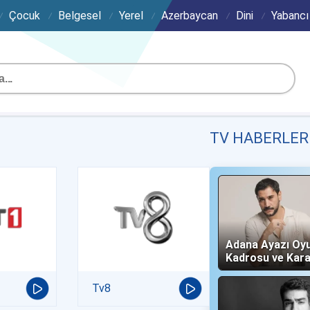
Çocuk
Belgesel
Yerel
Azerbaycan
Dini
Yabancı
TV HABERLER
Adana Ayazı Oy
Kadrosu ve Kara
(Now TV)
Tv8