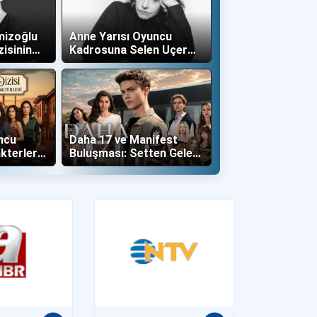
mizoğlu
Anne Yarısı Oyuncu
zisinin
Kadrosuna Selen Uçer
"Altın" Karakteri İle Dahil
Oldu!
ncu
Daha 17 ve Manifest
kterleri
Buluşması: Setten Gelen
İlk Kareler Büyüledi!