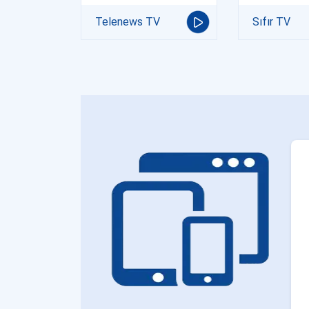
Telenews TV
Sıfır TV