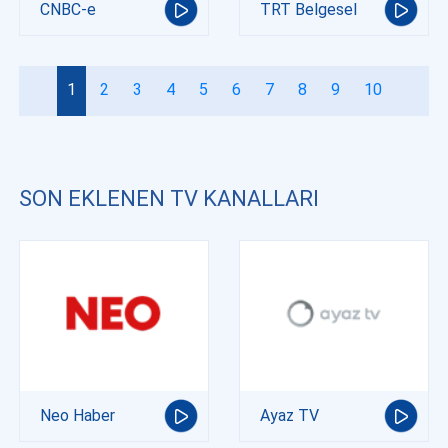
CNBC-e
TRT Belgesel
1
2
3
4
5
6
7
8
9
10
SON EKLENEN TV KANALLARI
Neo Haber
Ayaz TV