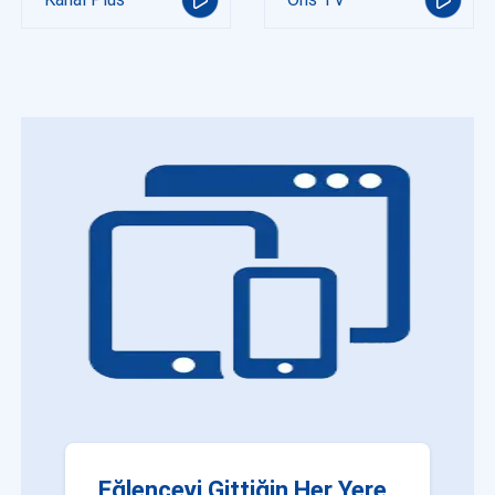
Eğlenceyi Gittiğin Her Yere