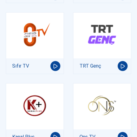
Sıfır TV
TRT Genç
Kanal Plus
Ons TV