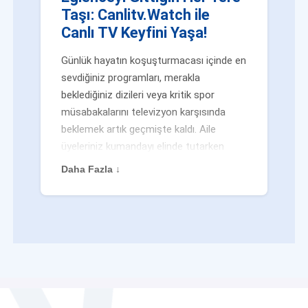
Taşı: Canlitv.Watch ile
Canlı TV Keyfini Yaşa!
Günlük hayatın koşuşturmacası içinde en
sevdiğiniz programları, merakla
beklediğiniz dizileri veya kritik spor
müsabakalarını televizyon karşısında
beklemek artık geçmişte kaldı. Aile
üyeleriniz kumandayı elinde tutarken
veya siz evden uzaktayken bile
Daha Fazla ↓
eğlenceden mahrum kalmak zorunda
değilsiniz. Geleneksel yayıncılığın
kalıplarını yıkan yenilikçi platformumuz
Canlitv.Watch sayesinde, internet
bağlantısı olan her cihazdan
canlı tv
dünyasına anında adım atabilirsiniz. İster
işe giderken otobüste, ister yazlığınızın
bahçesinde, isterseniz de ofiste