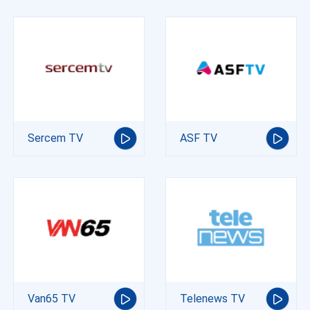
Sercem TV
ASF TV
Van65 TV
Telenews TV