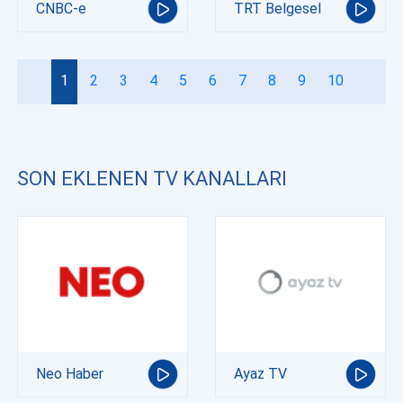
CNBC-e
TRT Belgesel
1
2
3
4
5
6
7
8
9
10
SON EKLENEN TV KANALLARI
Neo Haber
Ayaz TV