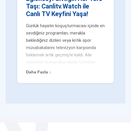
Taşı: Canlitv.Watch ile
Canlı TV Keyfini Yaşa!
Günlük hayatın koşuşturmacası içinde en
sevdiğiniz programları, merakla
beklediğiniz dizileri veya kritik spor
müsabakalarını televizyon karşısında
beklemek artık geçmişte kaldı. Aile
üyeleriniz kumandayı elinde tutarken
veya siz evden uzaktayken bile
Daha Fazla ↓
eğlenceden mahrum kalmak zorunda
değilsiniz. Geleneksel yayıncılığın
kalıplarını yıkan yenilikçi platformumuz
Canlitv.Watch sayesinde, internet
bağlantısı olan her cihazdan
canlı tv
dünyasına anında adım atabilirsiniz. İster
işe giderken otobüste, ister yazlığınızın
bahçesinde, isterseniz de ofiste