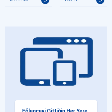
Eğlenceyi Gittiğin Her Yere