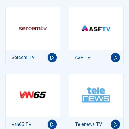
Sercem TV
ASF TV
Van65 TV
Telenews TV