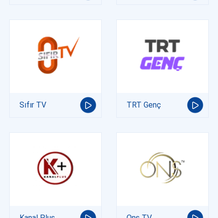
Sıfır TV
TRT Genç
Kanal Plus
Ons TV