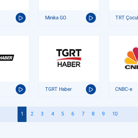
Minika GO
TRT Çocu
TGRT Haber
CNBC-e
1
2
3
4
5
6
7
8
9
10