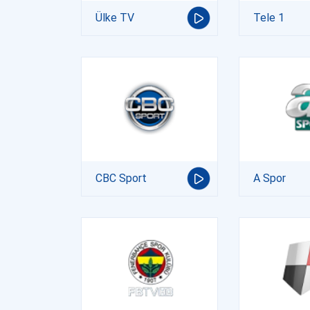
Ülke TV
Tele 1
CBC Sport
A Spor