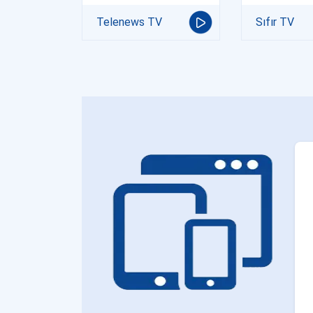
Telenews TV
Sıfır TV