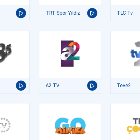
TRT Spor Yıldız
TLC Tv
A2 TV
Teve2