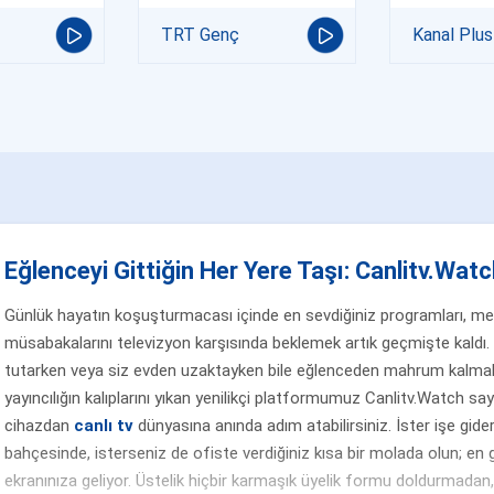
TRT Genç
Kanal Plus
Eğlenceyi Gittiğin Her Yere Taşı: Canlitv.Watch
Günlük hayatın koşuşturmacası içinde en sevdiğiniz programları, merak
müsabakalarını televizyon karşısında beklemek artık geçmişte kaldı. 
tutarken veya siz evden uzaktayken bile eğlenceden mahrum kalmak
yayıncılığın kalıplarını yıkan yenilikçi platformumuz Canlitv.Watch sa
cihazdan
canlı tv
dünyasına anında adım atabilirsiniz. İster işe gider
bahçesinde, isterseniz de ofiste verdiğiniz kısa bir molada olun; en g
ekranınıza geliyor. Üstelik hiçbir karmaşık üyelik formu doldurmada