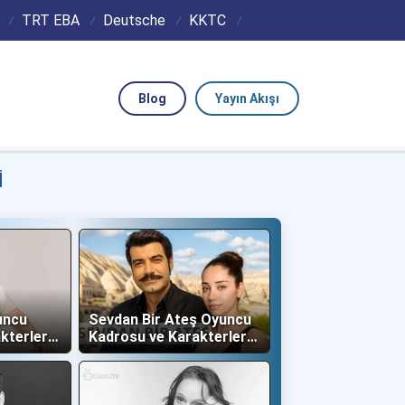
TRT EBA
Deutsche
KKTC
Blog
Yayın Akışı
I
uncu
Sevdan Bir Ateş Oyuncu
kterleri
Kadrosu ve Karakterleri
(Show TV)