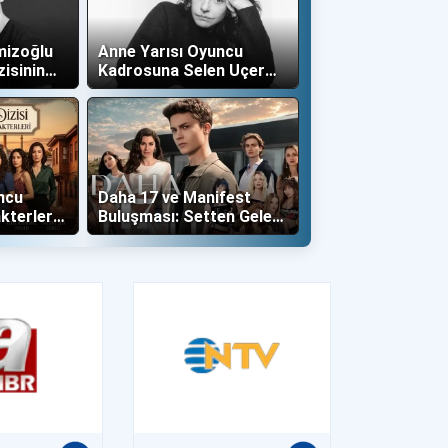
mizoğlu
Anne Yarısı Oyuncu
zisinin
Kadrosuna Selen Uçer
"Altın" Karakteri İle Dahil
Oldu!
ncu
Daha 17 ve Manifest
kterleri
Buluşması: Setten Gelen
İlk Kareler Büyüledi!