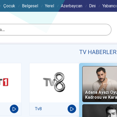
Çocuk
Belgesel
Yerel
Azerbaycan
Dini
Yabancı
TV HABERLER
Adana Ayazı Oy
Kadrosu ve Kara
(Now TV)
Tv8