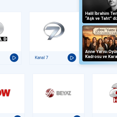
Halil İbrahim Te
“Aşk ve Taht” di
Yalboğan'ı Oldu
Anne Yarısı Oyu
Kadrosu ve Kara
Kanal 7
(Now TV)