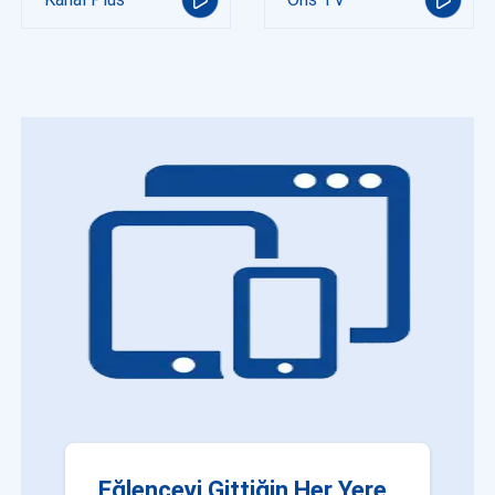
Eğlenceyi Gittiğin Her Yere