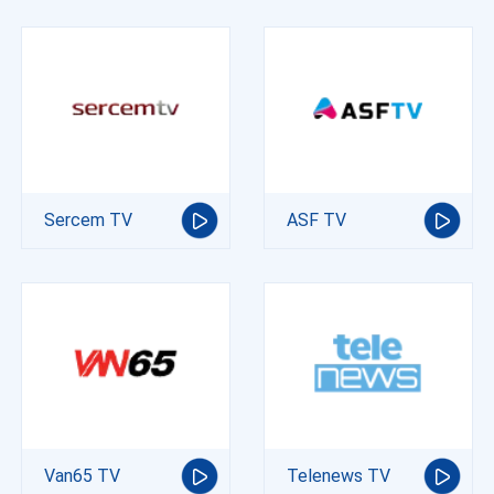
Sercem TV
ASF TV
Van65 TV
Telenews TV