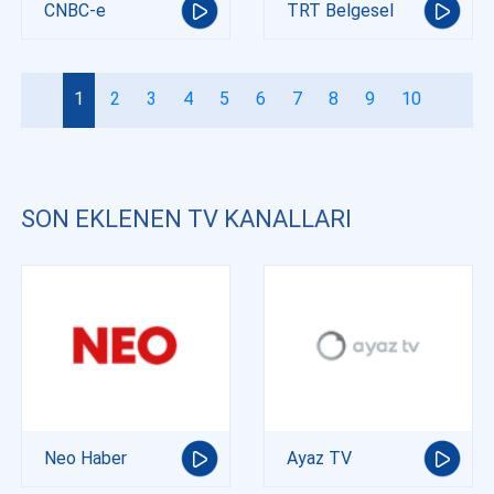
CNBC-e
TRT Belgesel
1
2
3
4
5
6
7
8
9
10
SON EKLENEN TV KANALLARI
Neo Haber
Ayaz TV