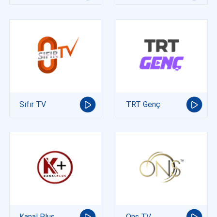
Sıfır TV
TRT Genç
Kanal Plus
Ons TV