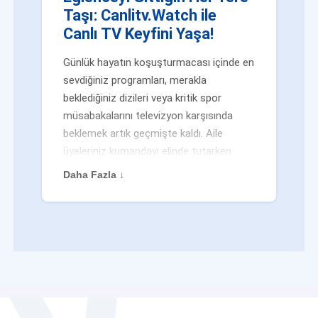
Taşı: Canlitv.Watch ile
Canlı TV Keyfini Yaşa!
Günlük hayatın koşuşturmacası içinde en
sevdiğiniz programları, merakla
beklediğiniz dizileri veya kritik spor
müsabakalarını televizyon karşısında
beklemek artık geçmişte kaldı. Aile
üyeleriniz kumandayı elinde tutarken
veya siz evden uzaktayken bile
Daha Fazla ↓
eğlenceden mahrum kalmak zorunda
değilsiniz. Geleneksel yayıncılığın
kalıplarını yıkan yenilikçi platformumuz
Canlitv.Watch sayesinde, internet
bağlantısı olan her cihazdan
canlı tv
dünyasına anında adım atabilirsiniz. İster
işe giderken otobüste, ister yazlığınızın
bahçesinde, isterseniz de ofiste