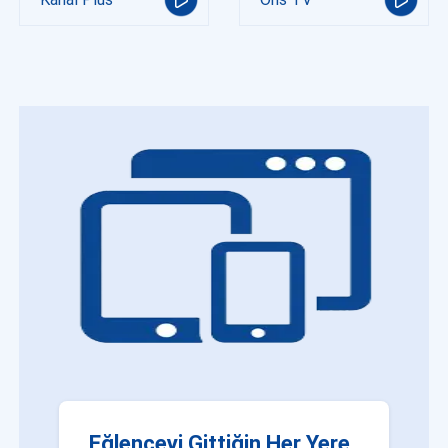
Eğlenceyi Gittiğin Her Yere