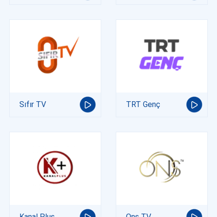
Sıfır TV
TRT Genç
Kanal Plus
Ons TV