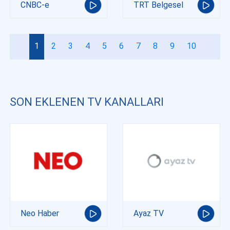
CNBC-e
TRT Belgesel
1
2
3
4
5
6
7
8
9
10
SON EKLENEN TV KANALLARI
Neo Haber
Ayaz TV