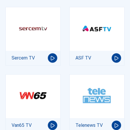
Sercem TV
ASF TV
Van65 TV
Telenews TV