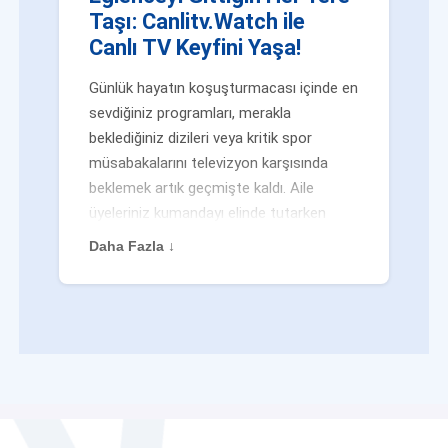
Taşı: Canlitv.Watch ile
Canlı TV Keyfini Yaşa!
Günlük hayatın koşuşturmacası içinde en
sevdiğiniz programları, merakla
beklediğiniz dizileri veya kritik spor
müsabakalarını televizyon karşısında
beklemek artık geçmişte kaldı. Aile
üyeleriniz kumandayı elinde tutarken
veya siz evden uzaktayken bile
Daha Fazla ↓
eğlenceden mahrum kalmak zorunda
değilsiniz. Geleneksel yayıncılığın
kalıplarını yıkan yenilikçi platformumuz
Canlitv.Watch sayesinde, internet
bağlantısı olan her cihazdan
canlı tv
dünyasına anında adım atabilirsiniz. İster
işe giderken otobüste, ister yazlığınızın
bahçesinde, isterseniz de ofiste