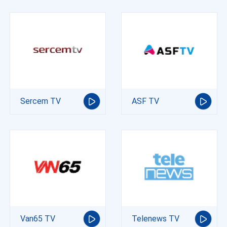
Sercem TV
ASF TV
Van65 TV
Telenews TV