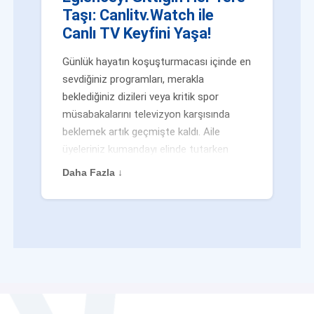
Taşı: Canlitv.Watch ile
Canlı TV Keyfini Yaşa!
Günlük hayatın koşuşturmacası içinde en
sevdiğiniz programları, merakla
beklediğiniz dizileri veya kritik spor
müsabakalarını televizyon karşısında
beklemek artık geçmişte kaldı. Aile
üyeleriniz kumandayı elinde tutarken
veya siz evden uzaktayken bile
Daha Fazla ↓
eğlenceden mahrum kalmak zorunda
değilsiniz. Geleneksel yayıncılığın
kalıplarını yıkan yenilikçi platformumuz
Canlitv.Watch sayesinde, internet
bağlantısı olan her cihazdan
canlı tv
dünyasına anında adım atabilirsiniz. İster
işe giderken otobüste, ister yazlığınızın
bahçesinde, isterseniz de ofiste