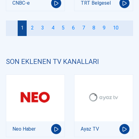
CNBC-e
TRT Belgesel
1
2
3
4
5
6
7
8
9
10
SON EKLENEN TV KANALLARI
Neo Haber
Ayaz TV