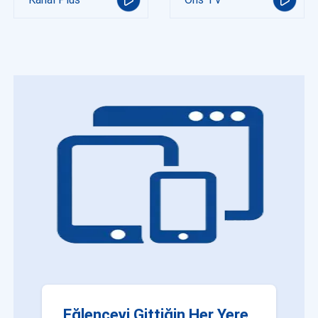
Eğlenceyi Gittiğin Her Yere