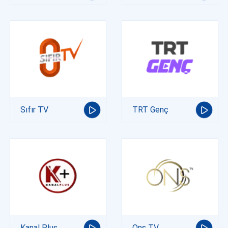
Sıfır TV
TRT Genç
Kanal Plus
Ons TV