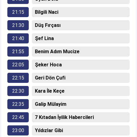
21:15
Bilgili Naci
21:30
Düş Fırçası
21:40
Şef Lina
21:55
Benim Adım Mucize
22:05
Şeker Hoca
22:15
Geri Dön Çufi
22:30
Kara İle Keçe
22:35
Galip Mülayim
22:45
7 Kıtadan İyilik Habercileri
23:00
Yıldızlar Gibi