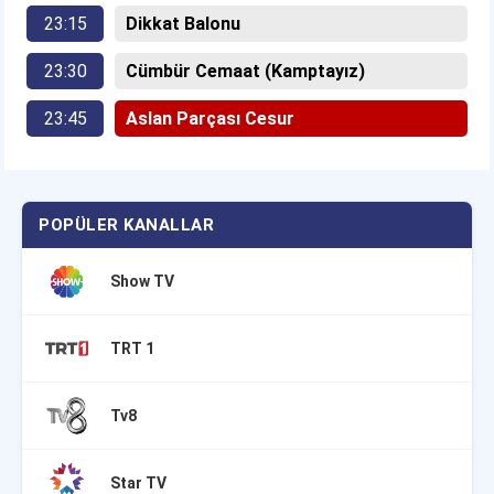
23:15
Dikkat Balonu
23:30
Cümbür Cemaat (Kamptayız)
23:45
Aslan Parçası Cesur
POPÜLER KANALLAR
Show TV
TRT 1
Tv8
Star TV