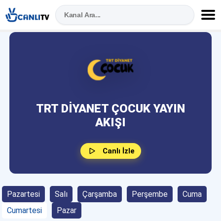
TRT DIYANET ÇOCUK YAYIN
AKIŞI
Canlı İzle
Pazartesi
Salı
Çarşamba
Perşembe
Cuma
Cumartesi
Pazar