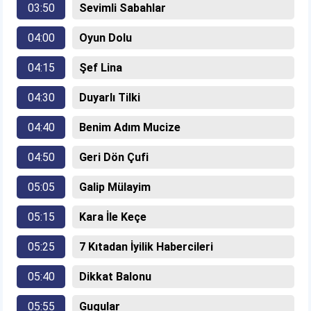
03:50
Sevimli Sabahlar
04:00
Oyun Dolu
04:15
Şef Lina
04:30
Duyarlı Tilki
04:40
Benim Adım Mucize
04:50
Geri Dön Çufi
05:05
Galip Mülayim
05:15
Kara İle Keçe
05:25
7 Kıtadan İyilik Habercileri
05:40
Dikkat Balonu
05:55
Gugular