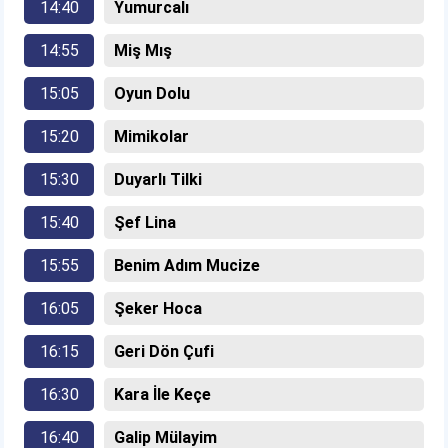
14:40
Yumurcalı
14:55
Miş Mış
15:05
Oyun Dolu
15:20
Mimikolar
15:30
Duyarlı Tilki
15:40
Şef Lina
15:55
Benim Adım Mucize
16:05
Şeker Hoca
16:15
Geri Dön Çufi
16:30
Kara İle Keçe
16:40
Galip Mülayim