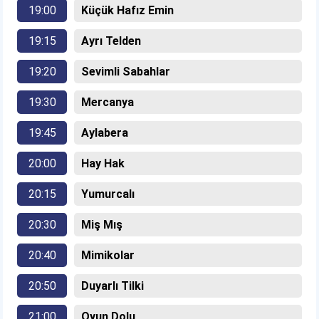
19:00
Küçük Hafız Emin
19:15
Ayrı Telden
19:20
Sevimli Sabahlar
19:30
Mercanya
19:45
Aylabera
20:00
Hay Hak
20:15
Yumurcalı
20:30
Miş Mış
20:40
Mimikolar
20:50
Duyarlı Tilki
21:00
Oyun Dolu