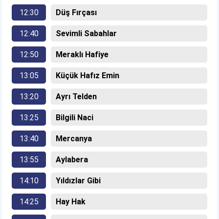
12:30
Düş Fırçası
12:40
Sevimli Sabahlar
12:50
Meraklı Hafiye
13:05
Küçük Hafız Emin
13:20
Ayrı Telden
13:25
Bilgili Naci
13:40
Mercanya
13:55
Aylabera
14:10
Yıldızlar Gibi
14:25
Hay Hak