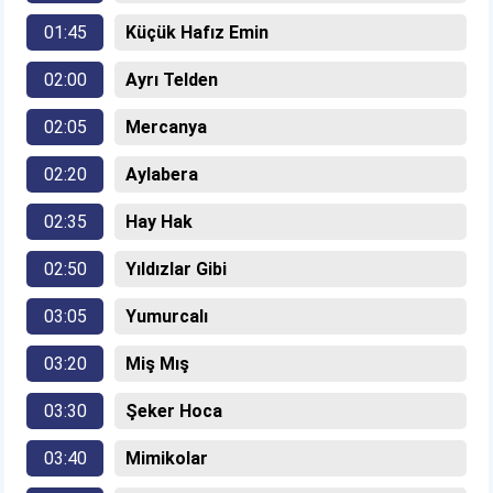
01:45
Küçük Hafız Emin
02:00
Ayrı Telden
02:05
Mercanya
02:20
Aylabera
02:35
Hay Hak
02:50
Yıldızlar Gibi
03:05
Yumurcalı
03:20
Miş Mış
03:30
Şeker Hoca
03:40
Mimikolar