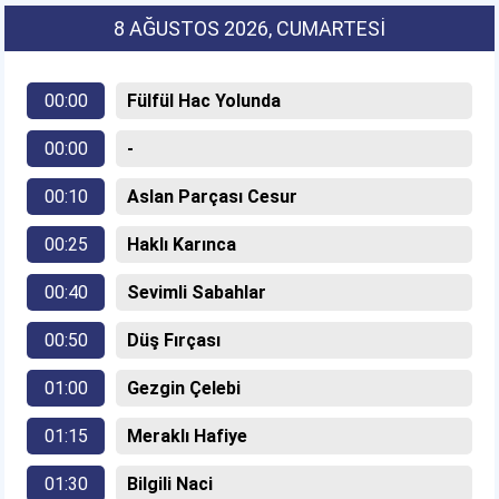
8 AĞUSTOS 2026
, CUMARTESI
00:00
Fülfül Hac Yolunda
00:00
-
00:10
Aslan Parçası Cesur
00:25
Haklı Karınca
00:40
Sevimli Sabahlar
00:50
Düş Fırçası
01:00
Gezgin Çelebi
01:15
Meraklı Hafiye
01:30
Bilgili Naci