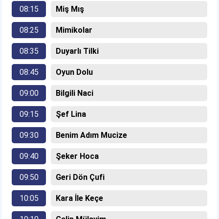
08:15
Miş Mış
08:25
Mimikolar
08:35
Duyarlı Tilki
08:45
Oyun Dolu
09:00
Bilgili Naci
09:15
Şef Lina
09:30
Benim Adım Mucize
09:40
Şeker Hoca
09:50
Geri Dön Çufi
10:05
Kara İle Keçe