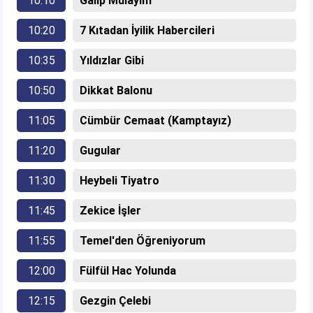
10:10
Galip Mülayim
10:20
7 Kıtadan İyilik Habercileri
10:35
Yıldızlar Gibi
10:50
Dikkat Balonu
11:05
Cümbür Cemaat (Kamptayız)
11:20
Gugular
11:30
Heybeli Tiyatro
11:45
Zekice İşler
11:55
Temel'den Öğreniyorum
12:00
Fülfül Hac Yolunda
12:15
Gezgin Çelebi