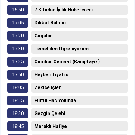
16:50
7 Kıtadan İyilik Habercileri
17:05
Dikkat Balonu
17:20
Gugular
17:30
Temel'den Öğreniyorum
17:35
Cümbür Cemaat (Kamptayız)
17:50
Heybeli Tiyatro
18:05
Zekice İşler
18:15
Fülfül Hac Yolunda
18:30
Gezgin Çelebi
18:45
Meraklı Hafiye