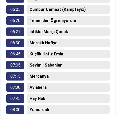
06:05
Cümbür Cemaat (Kamptayız)
06:20
Temel'den Öğreniyorum
06:27
İstiklal Marşı Çocuk
06:30
Meraklı Hafiye
06:45
Küçük Hafız Emin
07:05
Sevimli Sabahlar
07:15
Mercanya
07:30
Aylabera
07:45
Hay Hak
08:00
Yumurcalı