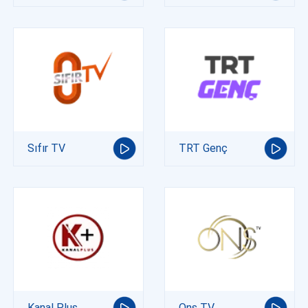
Sıfır TV
TRT Genç
Kanal Plus
Ons TV