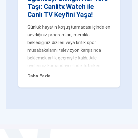
Taşı: Canlitv.Watch ile
Canlı TV Keyfini Yaşa!
Günlük hayatın koşuşturmacası içinde en
sevdiğiniz programları, merakla
beklediğiniz dizileri veya kritik spor
müsabakalarını televizyon karşısında
beklemek artık geçmişte kaldı. Aile
üyeleriniz kumandayı elinde tutarken
veya siz evden uzaktayken bile
Daha Fazla ↓
eğlenceden mahrum kalmak zorunda
değilsiniz. Geleneksel yayıncılığın
kalıplarını yıkan yenilikçi platformumuz
Canlitv.Watch sayesinde, internet
bağlantısı olan her cihazdan
canlı tv
dünyasına anında adım atabilirsiniz. İster
işe giderken otobüste, ister yazlığınızın
bahçesinde, isterseniz de ofiste