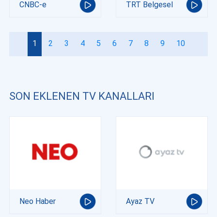
CNBC-e
TRT Belgesel
1
2
3
4
5
6
7
8
9
10
SON EKLENEN TV KANALLARI
Neo Haber
Ayaz TV