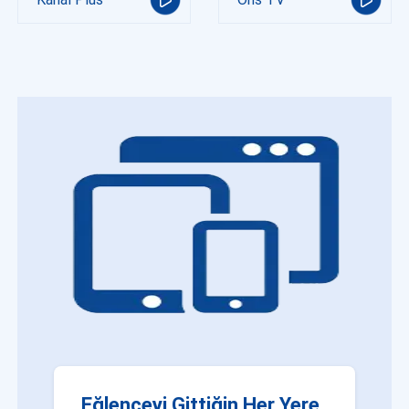
Eğlenceyi Gittiğin Her Yere