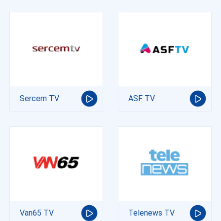
Sercem TV
ASF TV
Van65 TV
Telenews TV