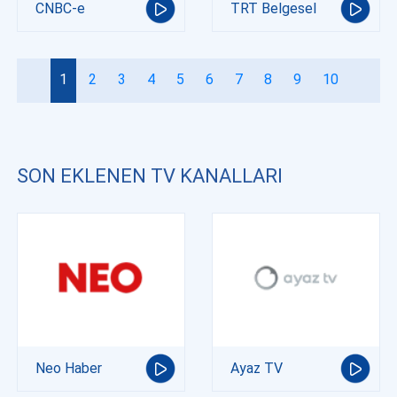
CNBC-e
TRT Belgesel
1
2
3
4
5
6
7
8
9
10
SON EKLENEN TV KANALLARI
Neo Haber
Ayaz TV