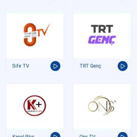
Sıfır TV
TRT Genç
Kanal Plus
Ons TV