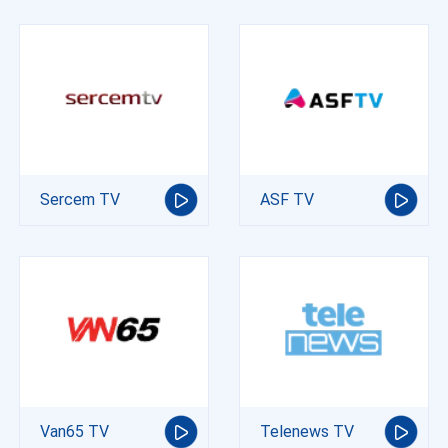
Sercem TV
ASF TV
Van65 TV
Telenews TV