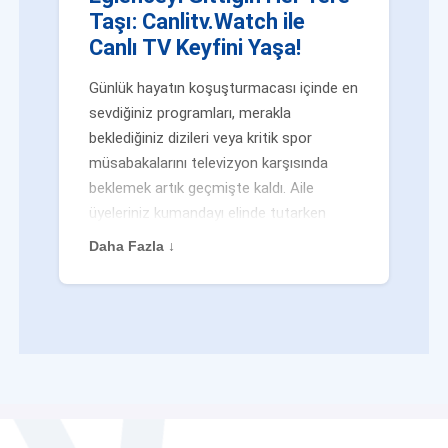
Taşı: Canlitv.Watch ile
Canlı TV Keyfini Yaşa!
Günlük hayatın koşuşturmacası içinde en
sevdiğiniz programları, merakla
beklediğiniz dizileri veya kritik spor
müsabakalarını televizyon karşısında
beklemek artık geçmişte kaldı. Aile
üyeleriniz kumandayı elinde tutarken
veya siz evden uzaktayken bile
Daha Fazla ↓
eğlenceden mahrum kalmak zorunda
değilsiniz. Geleneksel yayıncılığın
kalıplarını yıkan yenilikçi platformumuz
Canlitv.Watch sayesinde, internet
bağlantısı olan her cihazdan
canlı tv
dünyasına anında adım atabilirsiniz. İster
işe giderken otobüste, ister yazlığınızın
bahçesinde, isterseniz de ofiste