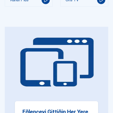
Eğlenceyi Gittiğin Her Yere